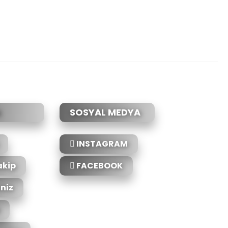
etebilirsiniz.
SOSYAL MEDYA
INSTAGRAM
akip
FACEBOOK
iniz