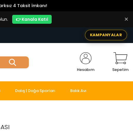
rksız 4 Taksit İmkanı!
✕
lun.
👉 Kanala Katıl
KAMPANYALAR
Hesabım
Sepetim
i
Dalış | Doğa Sporları
Balık Avı
ASI