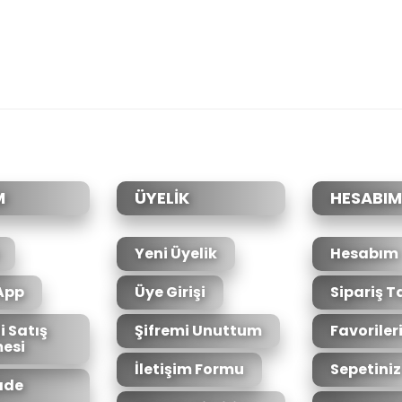
da yetersiz gördüğünüz noktaları öneri formunu kullanarak tarafımıza il
Bu ürüne ilk yorumu siz yapın!
Yorum Yaz
M
ÜYELİK
HESABIM
Yeni Üyelik
Hesabım
App
Üye Girişi
Sipariş T
i Satış
Şifremi Unuttum
Favoriler
esi
Gönder
İletişim Formu
Sepetiniz
İade