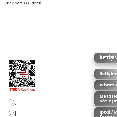
Piller: 3 adet AAA (dahil)
Bu ürünün fiyat bilgisi, resim, ürün açıklamalarında ve diğer konular
Görüş ve önerileriniz için teşekkür ederiz.
Ürün resmi kalitesiz, bozuk veya görüntülenemiyor.
Ürün açıklamasında eksik bilgiler bulunuyor.
Ürün bilgilerinde hatalar bulunuyor.
İLETİŞİ
Ürün fiyatı diğer sitelerden daha pahalı.
Bu ürüne benzer farklı alternatifler olmalı.
İletişim
Whats 
Mesafel
Sözleşm
90850 333 50 61
İptal / 
ankara@ziganaav.com
Formu