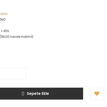
aları
IZMO
L + KDV
L (%5,00 havale indirimi)
Sepete Ekle