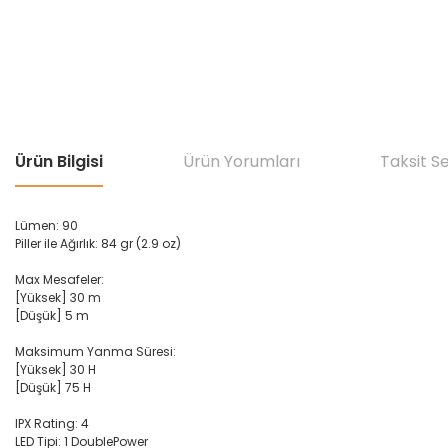
Ürün Bilgisi
Ürün Yorumları
Taksit S
Lümen: 90
Piller ile Ağırlık: 84 gr (2.9 oz)
Max Mesafeler:
[Yüksek] 30 m
[Düşük] 5 m
Maksimum
Yanma Süresi:
[Yüksek] 30 H
[Düşük] 75 H
IPX Rating: 4
LED Tipi: 1
DoublePower