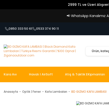
2999 TL ve Üzeri Alışver
📢
WhatsApp Kanalımız Açı
0850 333 50 61
0533 374 90 11
Kara Avı
Havalı I AirSoft
Atış & Taktik EKipmanları
Anasayfa
Optik | Fener
Kafa Lambaları
BD GIZMO KAFA LAMBASI