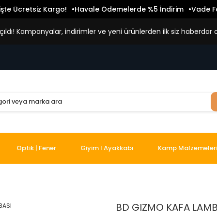
işte Ücretsiz Kargo!
Havale Ödemelerde %5 İndirim
Vade Fa
ldı! Kampanyalar, indirimler ve yeni ürünlerden ilk siz haberdar o
Optik | Fener
Giyim I Ayakkabı
Kamp Malzemeler
BD GIZMO KAFA LAMB