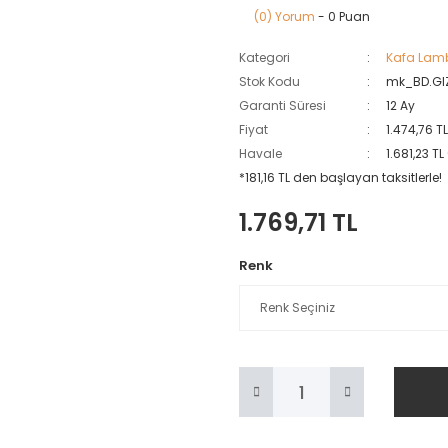
(0) Yorum
- 0 Puan
Kategori
Kafa Lamb
Stok Kodu
mk_BD.G
Garanti Süresi
12 Ay
Fiyat
1.474,76 T
Havale
1.681,23 T
*181,16 TL den başlayan taksitlerle!
1.769,71 TL
Renk