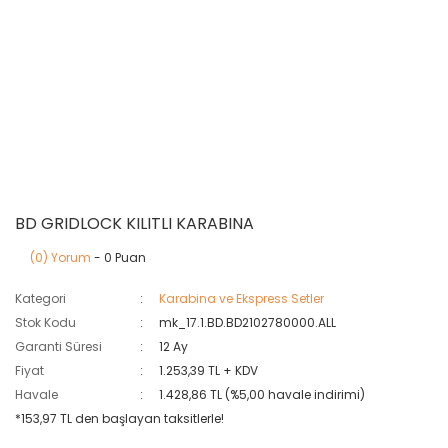
BD GRIDLOCK KILITLI KARABINA
(0) Yorum
- 0 Puan
Kategori
Karabina ve Ekspress Setler
Stok Kodu
mk_17.1.BD.BD2102780000.ALL
Garanti Süresi
12 Ay
Fiyat
1.253,39 TL + KDV
Havale
1.428,86 TL (%5,00 havale indirimi)
*153,97 TL den başlayan taksitlerle!