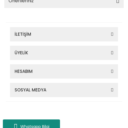
Önerileriniz
İLETİŞİM
ÜYELİK
HESABIM
SOSYAL MEDYA
Zigana Outdoor 2022 © Tüm Hakları Saklıdır. Kredi kartı bilgileriniz
256bit SSL sertifikası ile korunmaktadır.
Whatsapp Bilgi