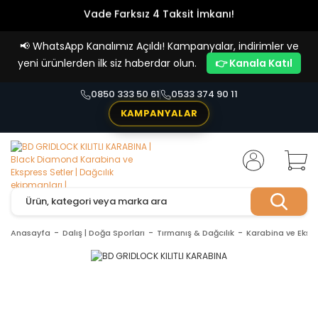
Vade Farksız 4 Taksit İmkanı!
📢
WhatsApp Kanalımız Açıldı! Kampanyalar, indirimler ve
yeni ürünlerden ilk siz haberdar olun.
👉 Kanala Katıl
0850 333 50 61
0533 374 90 11
KAMPANYALAR
Anasayfa
Dalış | Doğa Sporları
Tırmanış & Dağcılık
Karabina ve Ekspr