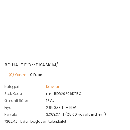
BD HALF DOME KASK M/L
(0) Yorum
- 0 Puan
Kategori
Kasklar
Stok Kodu
mk_BD620206DTRC
Garanti Süresi
12 Ay
Fiyat
2.950,33 TL + KDV
Havale
3.363,37 TL (%5,00 havale indirimi)
*362,42 TL den başlayan taksitlerle!