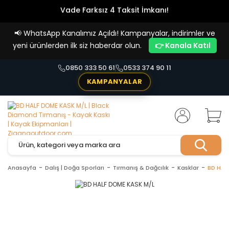
Vade Farksız 4 Taksit İmkanı!
📢
WhatsApp Kanalımız Açıldı! Kampanyalar, indirimler ve
yeni ürünlerden ilk siz haberdar olun.
👉 Kanala Katıl
0850 333 50 61
0533 374 90 11
KAMPANYALAR
Anasayfa
Dalış | Doğa Sporları
Tırmanış & Dağcılık
Kasklar
BD HAL