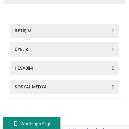
İLETİŞİM
ÜYELİK
HESABIM
SOSYAL MEDYA
Zigana Outdoor 2022 © Tüm Hakları Saklıdır. Kredi kartı bilgileriniz
256bit SSL sertifikası ile korunmaktadır.
Whatsapp Bilgi