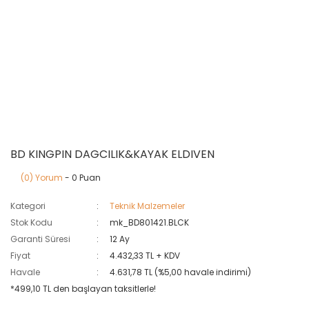
BD KINGPIN DAGCILIK&KAYAK ELDIVEN
(0) Yorum
- 0 Puan
Kategori
Teknik Malzemeler
Stok Kodu
mk_BD801421.BLCK
Garanti Süresi
12 Ay
Fiyat
4.432,33 TL + KDV
Havale
4.631,78 TL (%5,00 havale indirimi)
*499,10 TL den başlayan taksitlerle!