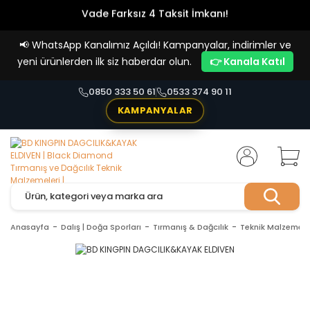
Vade Farksız 4 Taksit İmkanı!
📢
WhatsApp Kanalımız Açıldı! Kampanyalar, indirimler ve
yeni ürünlerden ilk siz haberdar olun.
👉 Kanala Katıl
0850 333 50 61
0533 374 90 11
KAMPANYALAR
Anasayfa
Dalış | Doğa Sporları
Tırmanış & Dağcılık
Teknik Malzemele