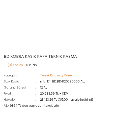
BD KOBRA KASIK KAFA TEKNIK KAZMA
(0) Yorum
- 0 Puan
Kategori
Teknik Kazma / Kürek
Stok Kodu
mk_17.1.BD.BD4120790000.ALL
Garanti Süresi
12 Ay
Fiyat
20.283,59 TL + KDV
Havale
23.123,29 TL (%5,00 havale indirimi)
*2.491,64 TL den başlayan taksitlerle!