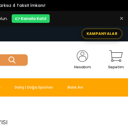
rksız 4 Taksit İmkanı!
✕
lun.
👉 Kanala Katıl
KAMPANYALAR
Hesabım
Sepetim
i
Dalış | Doğa Sporları
Balık Avı
ISI