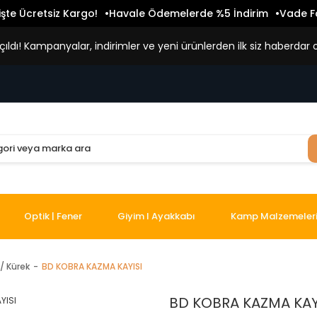
işte Ücretsiz Kargo!
Havale Ödemelerde %5 İndirim
Vade Fa
ldı! Kampanyalar, indirimler ve yeni ürünlerden ilk siz haberdar o
Optik | Fener
Giyim I Ayakkabı
Kamp Malzemeler
/ Kürek
BD KOBRA KAZMA KAYISI
BD KOBRA KAZMA KAY