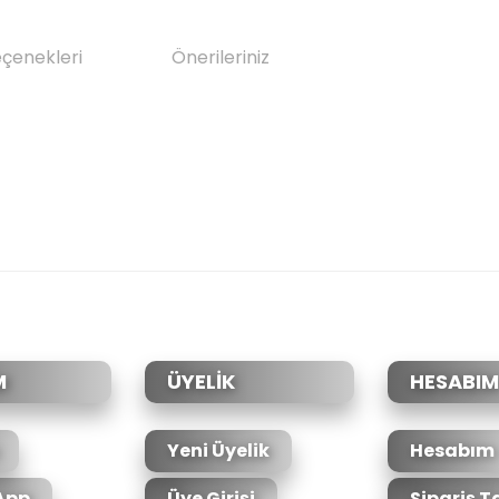
eçenekleri
Önerileriniz
da yetersiz gördüğünüz noktaları öneri formunu kullanarak tarafımıza il
Bu ürüne ilk yorumu siz yapın!
Yorum Yaz
M
ÜYELİK
HESABIM
Yeni Üyelik
Hesabım
App
Üye Girişi
Sipariş T