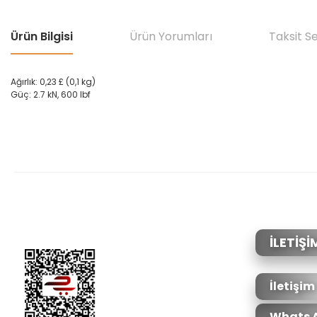
Ürün Bilgisi
Ürün Yorumları
Taksit S
Ağırlık:
0,23 £
(
0,1
kg
)
Güç
:
2.7
kN
,
600
lbf
Bu ürünün fiyat bilgisi, resim, ürün açıklamalarında ve diğer konular
Görüş ve önerileriniz için teşekkür ederiz.
Ürün resmi kalitesiz, bozuk veya görüntülenemiyor.
Ürün açıklamasında eksik bilgiler bulunuyor.
Ürün bilgilerinde hatalar bulunuyor.
İLETİŞİ
Ürün fiyatı diğer sitelerden daha pahalı.
Bu ürüne benzer farklı alternatifler olmalı.
İletişim
Whats 