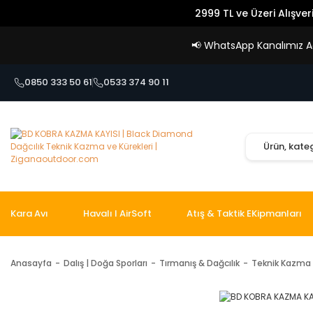
2999 TL ve Üzeri Alışver
📢
WhatsApp Kanalımız Açı
0850 333 50 61
0533 374 90 11
Kara Avı
Havalı I AirSoft
Atış & Taktik EKipmanları
Anasayfa
Dalış | Doğa Sporları
Tırmanış & Dağcılık
Teknik Kazma 