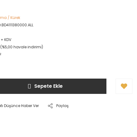
zma / Kürek
D.BD4111380000.ALL
L + KDV
L (%5,00 havale indirimi)
!
Sepete Ekle
atı Düşünce Haber Ver
Paylaş