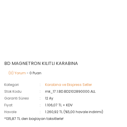
BD MAGNETRON KILITLI KARABINA
(0) Yorum
- 0 Puan
Kategori
Karabina ve Ekspress Setler
Stok Kodu
mk_17.1.BD.BD2102890000.ALL
Garanti Süresi
12 Ay
Fiyat
1.106,07 TL + KDV
Havale
1.260,92 TL (%5,00 havale indirimi)
*135,87 TL den başlayan taksitlerle!