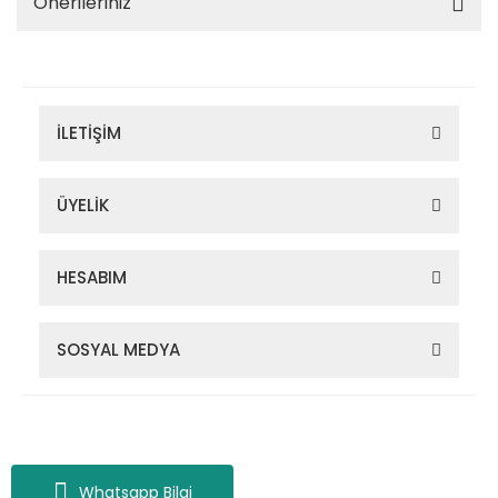
Önerileriniz
İLETİŞİM
ÜYELİK
HESABIM
SOSYAL MEDYA
Zigana Outdoor 2022 © Tüm Hakları Saklıdır. Kredi kartı bilgileriniz
256bit SSL sertifikası ile korunmaktadır.
Whatsapp Bilgi