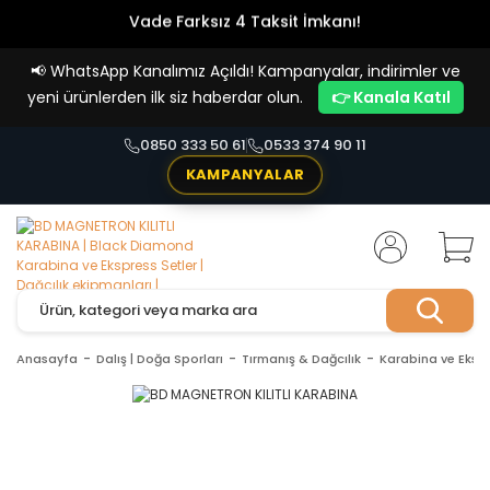
Vade Farksız 4 Taksit İmkanı!
📢
WhatsApp Kanalımız Açıldı! Kampanyalar, indirimler ve
yeni ürünlerden ilk siz haberdar olun.
👉 Kanala Katıl
0850 333 50 61
0533 374 90 11
KAMPANYALAR
Anasayfa
Dalış | Doğa Sporları
Tırmanış & Dağcılık
Karabina ve Ekspr