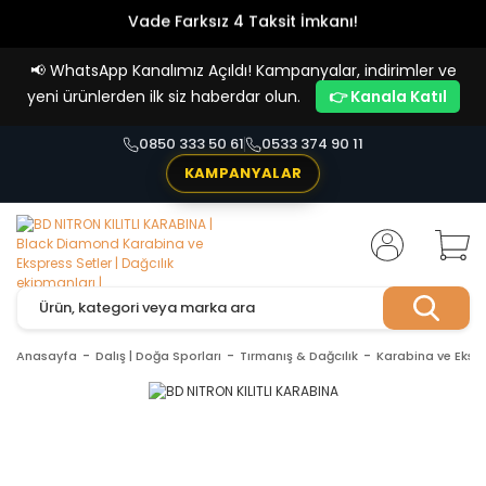
Vade Farksız 4 Taksit İmkanı!
📢
WhatsApp Kanalımız Açıldı! Kampanyalar, indirimler ve
yeni ürünlerden ilk siz haberdar olun.
👉 Kanala Katıl
0850 333 50 61
0533 374 90 11
KAMPANYALAR
Anasayfa
Dalış | Doğa Sporları
Tırmanış & Dağcılık
Karabina ve Ekspr