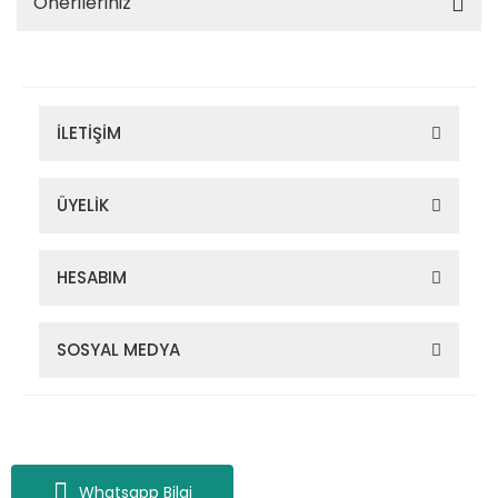
Önerileriniz
İLETİŞİM
ÜYELİK
HESABIM
SOSYAL MEDYA
Zigana Outdoor 2022 © Tüm Hakları Saklıdır. Kredi kartı bilgileriniz
256bit SSL sertifikası ile korunmaktadır.
Whatsapp Bilgi