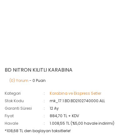
BD NITRON KILITLI KARABINA
(0) Yorum
- 0 Puan
Kategori
Karabina ve Ekspress Setler
Stok Kodu
mk_17.1.BD.BD2102740000.ALL
Garanti Süresi
12 Ay
Fiyat
884,70 TL + KDV
Havale
1.008,55 TL (%5,00 havale indirimi)
*108,68 TL den başlayan taksitlerle!