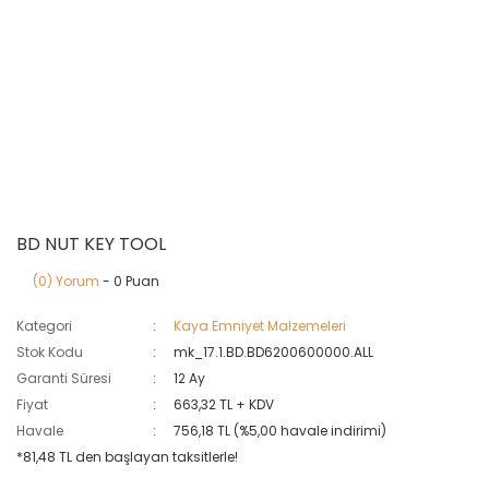
BD NUT KEY TOOL
(0) Yorum
- 0 Puan
Kategori
Kaya Emniyet Malzemeleri
Stok Kodu
mk_17.1.BD.BD6200600000.ALL
Garanti Süresi
12 Ay
Fiyat
663,32 TL + KDV
Havale
756,18 TL (%5,00 havale indirimi)
*81,48 TL den başlayan taksitlerle!