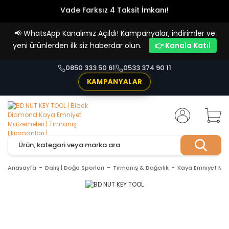
Vade Farksız 4 Taksit İmkanı!
📢
WhatsApp Kanalımız Açıldı! Kampanyalar, indirimler ve
yeni ürünlerden ilk siz haberdar olun.
👉 Kanala Katıl
0850 333 50 61
0533 374 90 11
KAMPANYALAR
Anasayfa
Dalış | Doğa Sporları
Tırmanış & Dağcılık
Kaya Emniyet Mal