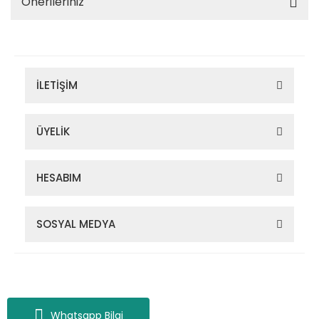
Önerileriniz
İLETİŞİM
ÜYELİK
HESABIM
SOSYAL MEDYA
Zigana Outdoor 2022 © Tüm Hakları Saklıdır. Kredi kartı bilgileriniz
256bit SSL sertifikası ile korunmaktadır.
Whatsapp Bilgi