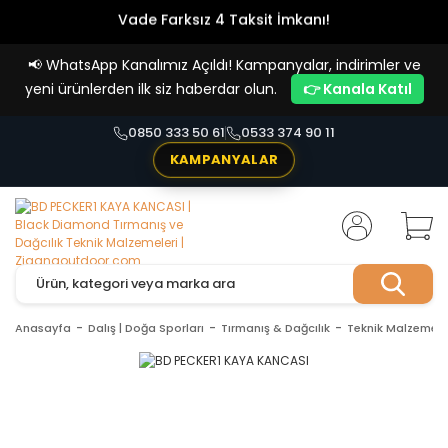
Vade Farksız 4 Taksit İmkanı!
📢
WhatsApp Kanalımız Açıldı! Kampanyalar, indirimler ve
yeni ürünlerden ilk siz haberdar olun.
👉 Kanala Katıl
0850 333 50 61
0533 374 90 11
KAMPANYALAR
Anasayfa
Dalış | Doğa Sporları
Tırmanış & Dağcılık
Teknik Malzemele