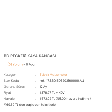
BD PECKER1 KAYA KANCASI
(0) Yorum
- 0 Puan
Kategori
Teknik Malzemeler
Stok Kodu
mk_17.1.BD.BD5202160000.ALL
Garanti Süresi
12 Ay
Fiyat
1.378,97 TL + KDV
Havale
1.572,02 TL (%5,00 havale indirimi)
*169,39 TL den başlayan taksitlerle!