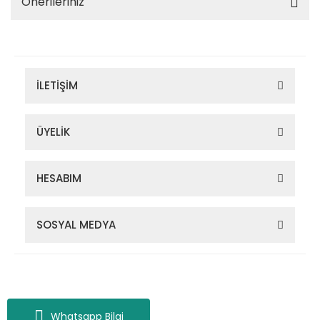
Önerileriniz
İLETİŞİM
ÜYELİK
HESABIM
SOSYAL MEDYA
Zigana Outdoor 2022 © Tüm Hakları Saklıdır. Kredi kartı bilgileriniz
256bit SSL sertifikası ile korunmaktadır.
Whatsapp Bilgi