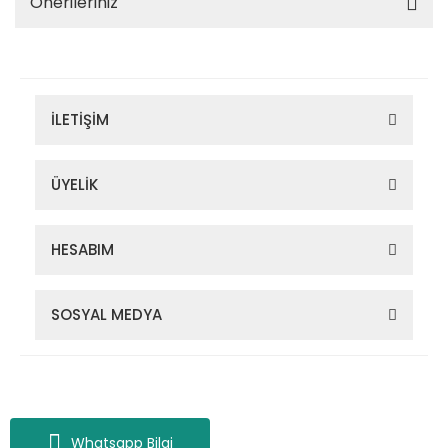
Önerileriniz
İLETİŞİM
ÜYELİK
HESABIM
SOSYAL MEDYA
Zigana Outdoor 2022 © Tüm Hakları Saklıdır. Kredi kartı bilgileriniz
256bit SSL sertifikası ile korunmaktadır.
Whatsapp Bilgi