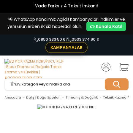
Vade Farksız 4 Taksit İmkanı!
📢
WhatsApp Kanalımız Açıldı! Kampanyalar, indirimler ve
yeni ürünlerden ilk siz haberdar olun.
👉 Kanala Katıl
0850 333 50 61
0533 374 90 11
KAMPANYALAR
Anasayfa
Dalış | Doğa Sporları
Tırmanış & Dağcılık
Teknik Kazma / K