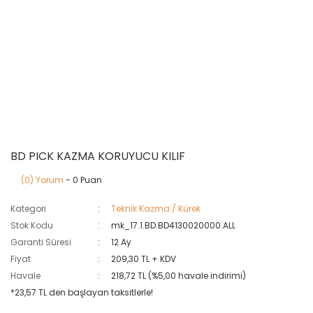
BD PICK KAZMA KORUYUCU KILIF
(0) Yorum
- 0 Puan
Kategori
Teknik Kazma / Kürek
Stok Kodu
mk_17.1.BD.BD4130020000.ALL
Garanti Süresi
12 Ay
Fiyat
209,30 TL + KDV
Havale
218,72 TL (%5,00 havale indirimi)
*23,57 TL den başlayan taksitlerle!