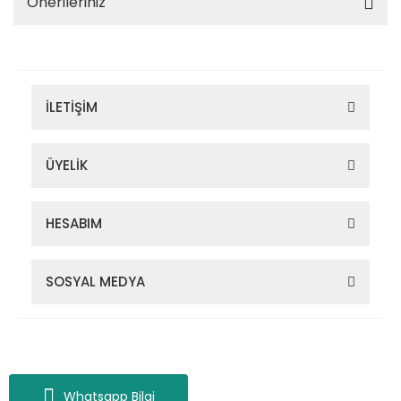
Önerileriniz
İLETİŞİM
ÜYELİK
HESABIM
SOSYAL MEDYA
Zigana Outdoor 2022 © Tüm Hakları Saklıdır. Kredi kartı bilgileriniz
256bit SSL sertifikası ile korunmaktadır.
Whatsapp Bilgi