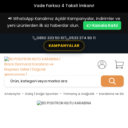
Vade Farksız 4 Taksit İmkanı!
📢
WhatsApp Kanalımız Açıldı! Kampanyalar, indirimler ve
yeni ürünlerden ilk siz haberdar olun.
👉 Kanala Katıl
0850 333 50 61
0533 374 90 11
KAMPANYALAR
Anasayfa
Dalış | Doğa Sporları
Tırmanış & Dağcılık
Karabina ve Ekspr