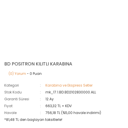
BD POSITRON KILITLI KARABINA
(0) Yorum
- 0 Puan
Kategori
Karabina ve Ekspress Setler
Stok Kodu
mk_17.1.BD.BD2102830000.ALL
Garanti Süresi
12 Ay
Fiyat
663,32 TL + KDV
Havale
756,18 TL (%5,00 havale indirimi)
*81,48 TL den başlayan taksitlerle!