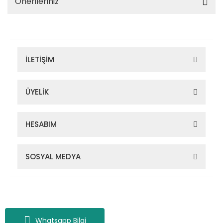
Önerileriniz
İLETİŞİM
ÜYELİK
HESABIM
SOSYAL MEDYA
Zigana Outdoor 2022 © Tüm Hakları Saklıdır. Kredi kartı bilgileriniz
256bit SSL sertifikası ile korunmaktadır.
Whatsapp Bilgi