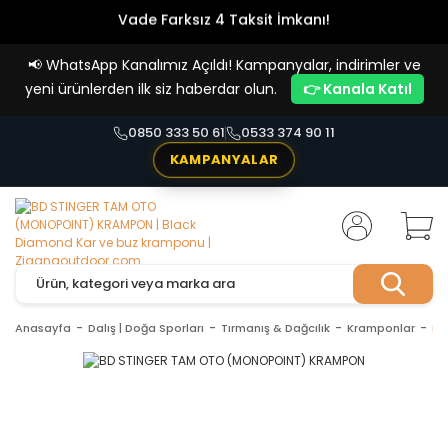
Vade Farksız 4 Taksit İmkanı!
📢
WhatsApp Kanalımız Açıldı! Kampanyalar, indirimler ve
yeni ürünlerden ilk siz haberdar olun.
👉 Kanala Katıl
0850 333 50 61
0533 374 90 11
KAMPANYALAR
Anasayfa
Dalış | Doğa Sporları
Tırmanış & Dağcılık
Kramponlar
BD