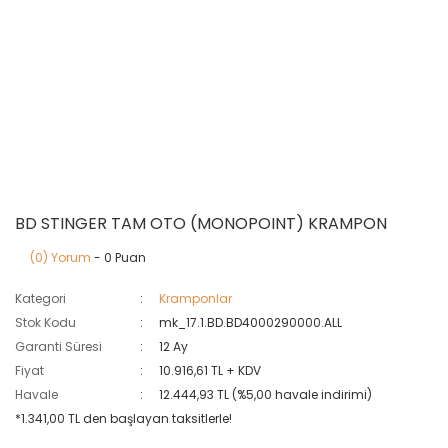
BD STINGER TAM OTO (MONOPOINT) KRAMPON
(0) Yorum
- 0 Puan
Kategori
Kramponlar
Stok Kodu
mk_17.1.BD.BD4000290000.ALL
Garanti Süresi
12 Ay
Fiyat
10.916,61 TL + KDV
Havale
12.444,93 TL (%5,00 havale indirimi)
*1.341,00 TL den başlayan taksitlerle!