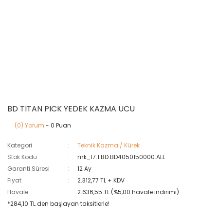
BD TITAN PICK YEDEK KAZMA UCU
(0) Yorum
- 0 Puan
Kategori
Teknik Kazma / Kürek
Stok Kodu
mk_17.1.BD.BD4050150000.ALL
Garanti Süresi
12 Ay
Fiyat
2.312,77 TL + KDV
Havale
2.636,55 TL (%5,00 havale indirimi)
*284,10 TL den başlayan taksitlerle!