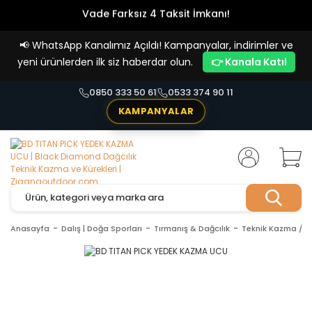
Vade Farksız 4 Taksit İmkanı!
📢
WhatsApp Kanalımız Açıldı! Kampanyalar, indirimler ve
yeni ürünlerden ilk siz haberdar olun.
👉 Kanala Katıl
0850 333 50 61
0533 374 90 11
KAMPANYALAR
Anasayfa
Dalış | Doğa Sporları
Tırmanış & Dağcılık
Teknik Kazma / K