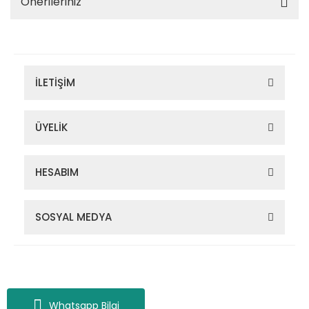
Önerileriniz
İLETİŞİM
ÜYELİK
HESABIM
SOSYAL MEDYA
Zigana Outdoor 2022 © Tüm Hakları Saklıdır. Kredi kartı bilgileriniz
256bit SSL sertifikası ile korunmaktadır.
Whatsapp Bilgi