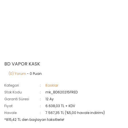
BD VAPOR KASK
(0) Yorum
- 0 Puan
Kategori
Kasklar
Stok Kodu
mk_BD620215FRED
Garanti Süresi
12 Ay
Fiyat
6.638,03 TL + KDV
Havale
7.567,35 TL (%5,00 havale indirimi)
*815,42 TL den başlayan taksitlerle!