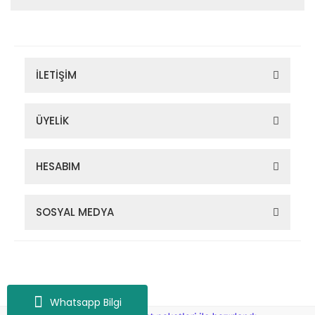
İLETİŞİM
ÜYELİK
HESABIM
SOSYAL MEDYA
Zigana Outdoor 2022 © Tüm Hakları Saklıdır. Kredi kartı bilgileriniz
256bit SSL sertifikası ile korunmaktadır.
Whatsapp Bilgi