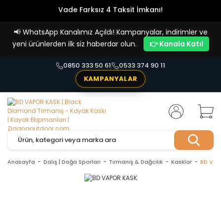
Vade Farksız 4 Taksit İmkanı!
📢
WhatsApp Kanalımız Açıldı! Kampanyalar, indirimler ve
yeni ürünlerden ilk siz haberdar olun.
👉 Kanala Katıl
0850 333 50 61
0533 374 90 11
KAMPANYALAR
Anasayfa
Dalış | Doğa Sporları
Tırmanış & Dağcılık
Kasklar
BD VAP