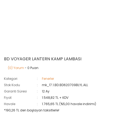
BD VOYAGER LANTERN KAMP LAMBASI
(0) Yorum
- 0 Puan
Kategori
Fenerler
Stok Kodu
mk_17.1.BD.BD620709BLYL.ALL
Garanti Süresi
12 Ay
Fiyat
1.548,82 TL + KDV
Havale
1.765,65 TL (%5,00 havale indirimi)
*190,26 TL den başlayan taksitlerle!