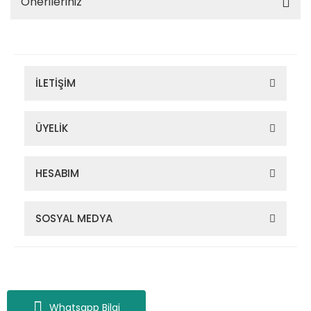
Önerileriniz
İLETİŞİM
ÜYELİK
HESABIM
SOSYAL MEDYA
Zigana Outdoor 2022 © Tüm Hakları Saklıdır. Kredi kartı bilgileriniz
256bit SSL sertifikası ile korunmaktadır.
Whatsapp Bilgi