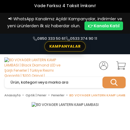
Vade Farksız 4 Taksit İmkanı!
📢
WhatsApp Kanalımız Açıldı! Kampanyalar, indirimler ve
yeni ürünlerden ilk siz haberdar olun.
👉 Kanala Katıl
0850 333 50 61
0533 374 90 11
KAMPANYALAR
Anasayfa
Optik | Fener
Fenerler
BD VOYAGER LANTERN KAMP LAMBAS