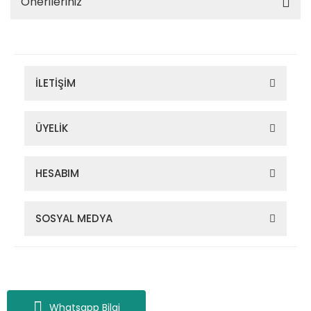
Önerileriniz
İLETİŞİM
ÜYELİK
HESABIM
SOSYAL MEDYA
Zigana Outdoor 2022 © Tüm Hakları Saklıdır. Kredi kartı bilgileriniz
256bit SSL sertifikası ile korunmaktadır.
Whatsapp Bilgi