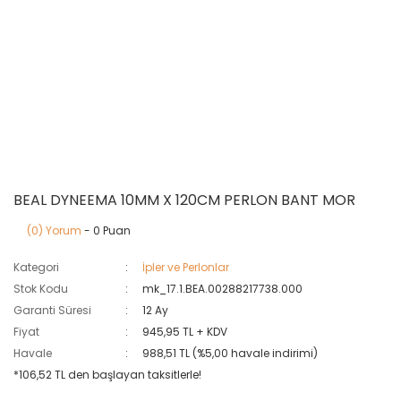
BEAL DYNEEMA 10MM X 120CM PERLON BANT MOR
(0) Yorum
- 0 Puan
Kategori
İpler ve Perlonlar
Stok Kodu
mk_17.1.BEA.00288217738.000
Garanti Süresi
12 Ay
Fiyat
945,95 TL + KDV
Havale
988,51 TL (%5,00 havale indirimi)
*106,52 TL den başlayan taksitlerle!