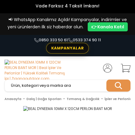
Vade Farksız 4 Taksit İmkanı!
📢
WhatsApp Kanalımız Açıldı! Kampanyalar, indirimler ve
yeni ürünlerden ilk siz haberdar olun.
👉 Kanala Katıl
0850 333 50 61
0533 374 90 11
KAMPANYALAR
Anasayfa
Dalış | Doğa Sporları
Tırmanış & Dağcılık
İpler ve Perlonlar