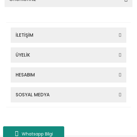
İLETİŞİM
ÜYELİK
HESABIM
SOSYAL MEDYA
Zigana Outdoor 2022 © Tüm Hakları Saklıdır. Kredi kartı bilgileriniz
256bit SSL sertifikası ile korunmaktadır.
Whatsapp Bilgi