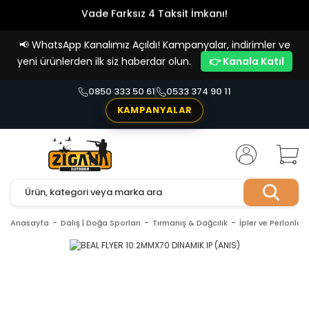
Vade Farksız 4 Taksit İmkanı!
📢
WhatsApp Kanalımız Açıldı! Kampanyalar, indirimler ve
yeni ürünlerden ilk siz haberdar olun.
👉 Kanala Katıl
0850 333 50 61
0533 374 90 11
KAMPANYALAR
Anasayfa
Dalış | Doğa Sporları
Tırmanış & Dağcılık
İpler ve Perlonlar