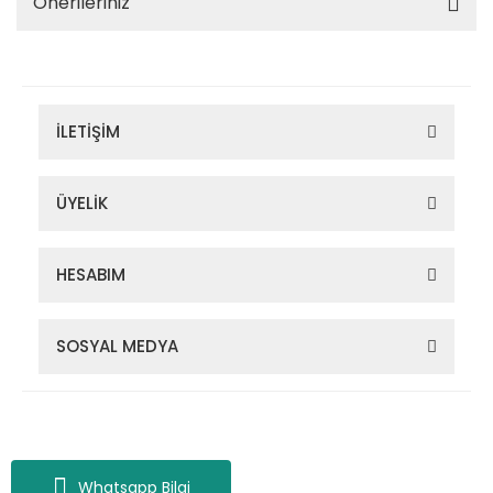
Önerileriniz
İLETİŞİM
ÜYELİK
HESABIM
SOSYAL MEDYA
Zigana Outdoor 2022 © Tüm Hakları Saklıdır. Kredi kartı bilgileriniz
256bit SSL sertifikası ile korunmaktadır.
Whatsapp Bilgi