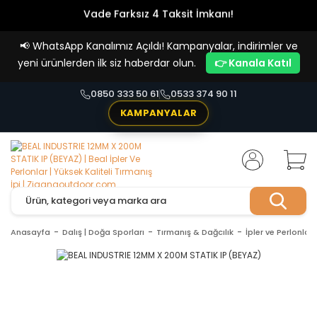
Vade Farksız 4 Taksit İmkanı!
📢
WhatsApp Kanalımız Açıldı! Kampanyalar, indirimler ve
yeni ürünlerden ilk siz haberdar olun.
👉 Kanala Katıl
0850 333 50 61
0533 374 90 11
KAMPANYALAR
Anasayfa
Dalış | Doğa Sporları
Tırmanış & Dağcılık
İpler ve Perlonlar