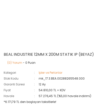
BEAL INDUSTRIE 12MM X 200M STATIK IP (BEYAZ)
(0) Yorum
- 0 Puan
Kategori
İpler ve Perlonlar
Stok Kodu
mk_17.3.BEA.00288265548.000
Garanti Süresi
12 Ay
Fiyat
54.810,00 TL + KDV
Havale
57.276,45 TL (%5,00 havale indirimi)
*6.171,79 TL den başlayan taksitlerle!