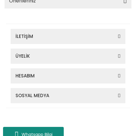
Önerileriniz
İLETİŞİM
ÜYELİK
HESABIM
SOSYAL MEDYA
Zigana Outdoor 2022 © Tüm Hakları Saklıdır. Kredi kartı bilgileriniz
256bit SSL sertifikası ile korunmaktadır.
Whatsapp Bilgi