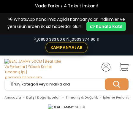
Vade Farksız 4 Taksit İmkanı!
📢
WhatsApp Kanalımız Açıldı! Kampanyalar, indirimler ve
yeni ürünlerden ilk siz haberdar olun.
👉 Kanala Katıl
0850 333 50 61
0533 374 90 11
KAMPANYALAR
Anasayfa
Dalış | Doğa Sporları
Tırmanış & Dağcılık
İpler ve Perlonlar