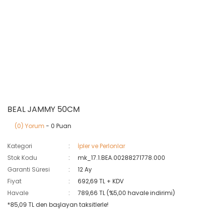
BEAL JAMMY 50CM
(0) Yorum
- 0 Puan
Kategori
İpler ve Perlonlar
Stok Kodu
mk_17.1.BEA.00288271778.000
Garanti Süresi
12 Ay
Fiyat
692,69 TL + KDV
Havale
789,66 TL (%5,00 havale indirimi)
*85,09 TL den başlayan taksitlerle!