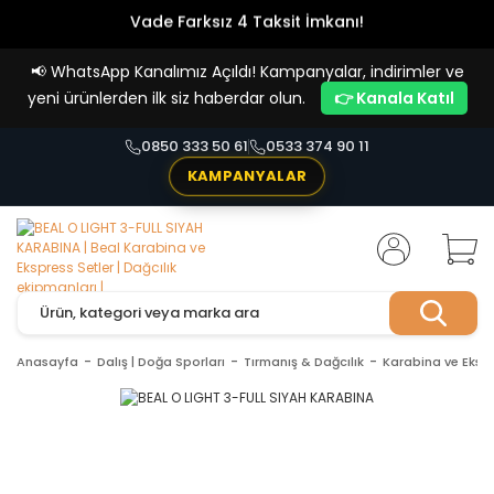
Vade Farksız 4 Taksit İmkanı!
📢
WhatsApp Kanalımız Açıldı! Kampanyalar, indirimler ve
yeni ürünlerden ilk siz haberdar olun.
👉 Kanala Katıl
0850 333 50 61
0533 374 90 11
KAMPANYALAR
Anasayfa
Dalış | Doğa Sporları
Tırmanış & Dağcılık
Karabina ve Ekspr