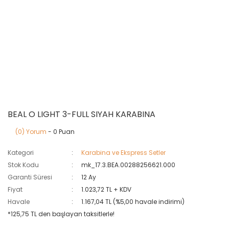
BEAL O LIGHT 3-FULL SIYAH KARABINA
(0) Yorum
- 0 Puan
Kategori
Karabina ve Ekspress Setler
Stok Kodu
mk_17.3.BEA.00288256621.000
Garanti Süresi
12 Ay
Fiyat
1.023,72 TL + KDV
Havale
1.167,04 TL (%5,00 havale indirimi)
*125,75 TL den başlayan taksitlerle!