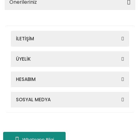
Önerileriniz
İLETİŞİM
ÜYELİK
HESABIM
SOSYAL MEDYA
Zigana Outdoor 2022 © Tüm Hakları Saklıdır. Kredi kartı bilgileriniz
256bit SSL sertifikası ile korunmaktadır.
Whatsapp Bilgi