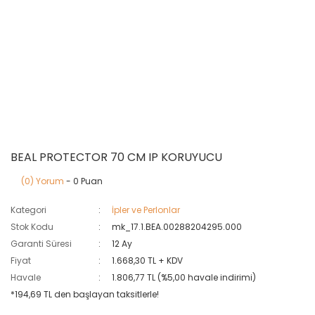
BEAL PROTECTOR 70 CM IP KORUYUCU
(0) Yorum
- 0 Puan
Kategori
İpler ve Perlonlar
Stok Kodu
mk_17.1.BEA.00288204295.000
Garanti Süresi
12 Ay
Fiyat
1.668,30 TL + KDV
Havale
1.806,77 TL (%5,00 havale indirimi)
*194,69 TL den başlayan taksitlerle!