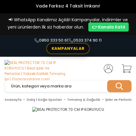
Vade Farksız 4 Taksit İmkanı!
📢
WhatsApp Kanalımız Açıldı! Kampanyalar, indirimler ve
yeni ürünlerden ilk siz haberdar olun.
👉 Kanala Katıl
0850 333 50 61
0533 374 90 11
KAMPANYALAR
Anasayfa
Dalış | Doğa Sporları
Tırmanış & Dağcılık
İpler ve Perlonlar