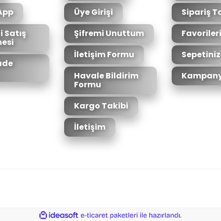
App
Üye Girişi
Sipariş T
i Satış
Şifremi Unuttum
Favoriler
esi
Gönder
İletişim Formu
Sepetiniz
İade
Havale Bildirim
Kampany
Formu
Kargo Takibi
İletişim
6bit SSL sertifikası ile korunmaktadır.
ile
ideasoft
e-