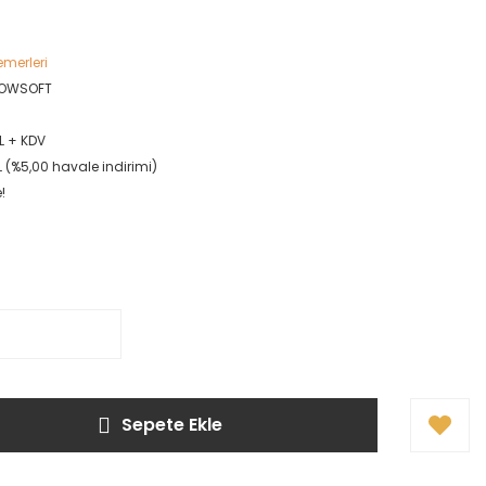
emerleri
OWSOFT
L + KDV
L (%5,00 havale indirimi)
!
Sepete Ekle