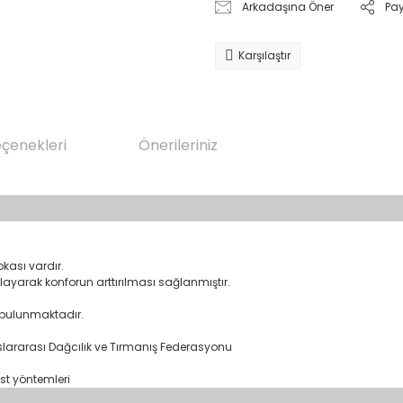
Arkadaşına Öner
Pa
Karşılaştır
eçenekleri
Önerileriniz
ası vardır.
ayarak konforun arttırılması sağlanmıştır.
 bulunmaktadır.
slararası Dağcılık ve Tırmanış Federasyonu
est yöntemleri