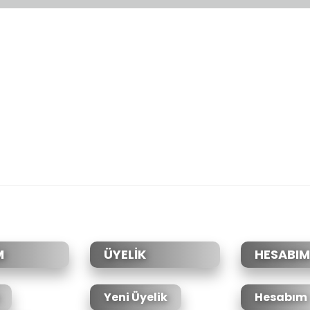
da yetersiz gördüğünüz noktaları öneri formunu kullanarak tarafımıza il
Bu ürüne ilk yorumu siz yapın!
Yorum Yaz
M
ÜYELİK
HESABIM
Yeni Üyelik
Hesabım