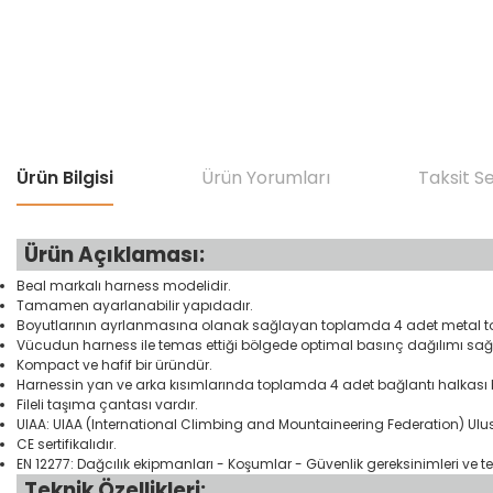
Ürün Bilgisi
Ürün Yorumları
Taksit S
Ürün Açıklaması:
Beal markalı harness modelidir.
Tamamen ayarlanabilir yapıdadır.
Boyutlarının ayrlanmasına olanak sağlayan toplamda 4 adet metal tok
Vücudun harness ile temas ettiği bölgede optimal basınç dağılımı sağl
Kompact ve hafif bir üründür.
Harnessin yan ve arka kısımlarında toplamda 4 adet bağlantı halkası
Fileli taşıma çantası vardır.
UIAA: UIAA (International Climbing and Mountaineering Federation) Ulu
CE sertifikalıdır.
EN 12277: Dağcılık ekipmanları - Koşumlar - Güvenlik gereksinimleri ve t
Teknik Özellikleri: