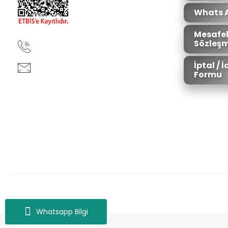
Whats 
Mesafel
Sözleşm
90850 333 50 61
İptal / 
ankara@ziganaav.com
Formu
Zigana Outdoor 2022 © Tüm Hakları Saklıdır. Kredi kartı bilgileriniz 25
Whatsapp Bilgi