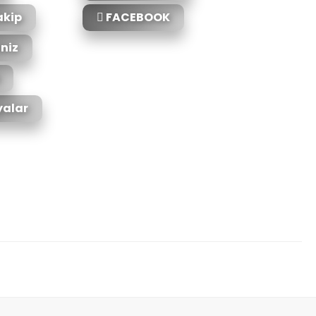
akip
FACEBOOK
iniz
alar