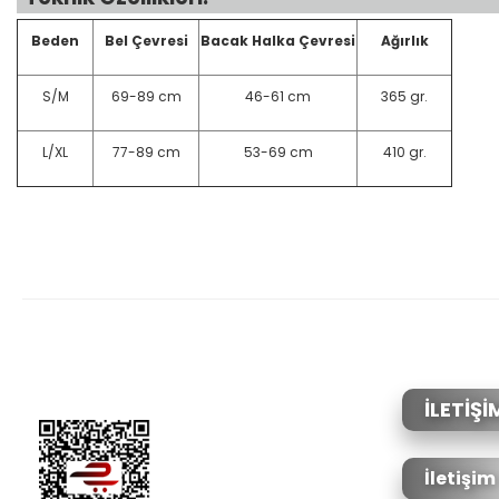
Beden
Bel Çevresi
Bacak Halka Çevresi
Ağırlık
S/M
69-89 cm
46-61 cm
365 gr.
L/XL
77-89 cm
53-69 cm
410 gr.
Bu ürünün fiyat bilgisi, resim, ürün açıklamalarında ve diğer konular
Görüş ve önerileriniz için teşekkür ederiz.
Ürün resmi kalitesiz, bozuk veya görüntülenemiyor.
Ürün açıklamasında eksik bilgiler bulunuyor.
Ürün bilgilerinde hatalar bulunuyor.
İLETİŞİ
Ürün fiyatı diğer sitelerden daha pahalı.
Bu ürüne benzer farklı alternatifler olmalı.
İletişim