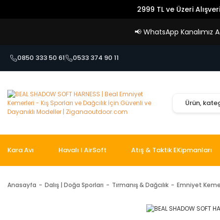
2999 TL ve Üzeri Alışver
📢
WhatsApp Kanalımız Açı
0850 333 50 61
0533 374 90 11
Kara Avı
Havalı I AirSoft
Atış & Taktik EKipmanları
Anasayfa
Dalış | Doğa Sporları
Tırmanış & Dağcılık
Emniyet Kemer