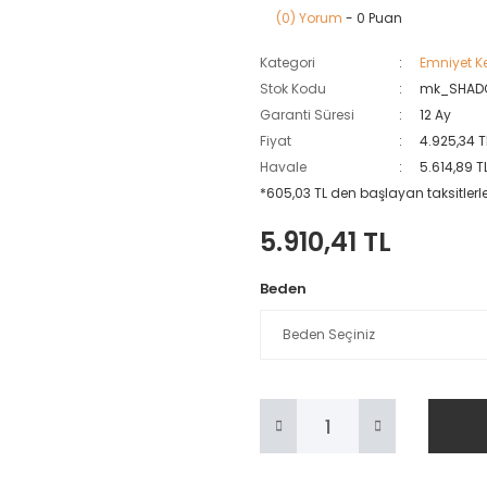
(0) Yorum
- 0 Puan
Kategori
Emniyet K
Stok Kodu
mk_SHAD
Garanti Süresi
12 Ay
Fiyat
4.925,34 T
Havale
5.614,89 T
*605,03 TL den başlayan taksitlerle
5.910,41 TL
Beden