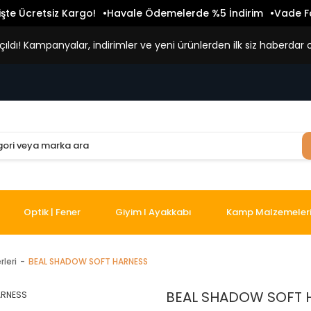
işte Ücretsiz Kargo!
Havale Ödemelerde %5 İndirim
Vade Fa
ldı! Kampanyalar, indirimler ve yeni ürünlerden ilk siz haberdar o
Optik | Fener
Giyim I Ayakkabı
Kamp Malzemeler
leri
BEAL SHADOW SOFT HARNESS
BEAL SHADOW SOFT 