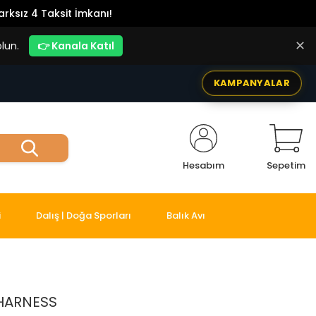
rksız 4 Taksit İmkanı!
✕
lun.
👉 Kanala Katıl
KAMPANYALAR
Hesabım
Sepetim
i
Dalış | Doğa Sporları
Balık Avı
HARNESS