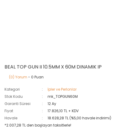
BEAL TOP GUN II 10.5MM X 60M DINAMIK IP
(0) Yorum
- 0 Puan
Kategori
İpler ve Perlonlar
Stok Kodu
mk_TOPGUN60M
Garanti Süresi
12 Ay
Fiyat
17.826,10 TL + KDV
Havale
18.628,28 TL (%5,00 havale indirimi)
*2.007,28 TL den başlayan taksitlerle!