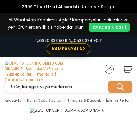
2999 TL ve Üzeri Alışverişte Ücretsiz Kargo!
Havale Ödemelerde %5 İndirim
📢
WhatsApp Kanalımız Açıldı! Kampanyalar, indirimler ve
Vade Farksız 4 Taksit İmkanı!
yeni ürünlerden ilk siz haberdar olun.
👉 Kanala Katıl
0850 333 50 61
0533 374 90 11
KAMPANYALAR
Anasayfa
Dalış | Doğa Sporları
Tırmanış & Dağcılık
İpler ve Perlonlar