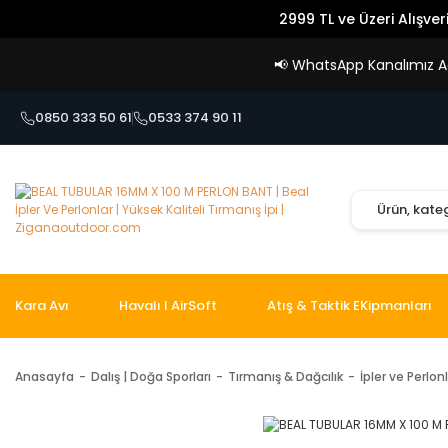
2999 TL ve Üzeri Alışver
📢
WhatsApp Kanalımız Açı
0850 333 50 61
0533 374 90 11
Kara Avı
Havalı I AirSoft
Atış & Taktik EKipmanları
Anasayfa
Dalış | Doğa Sporları
Tırmanış & Dağcılık
İpler ve Perlon