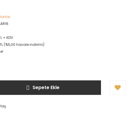
rlonlar
AR16
TL + KDV
TL (%5,00 havale indirimi)
e!
Sepete Ekle
ylaş