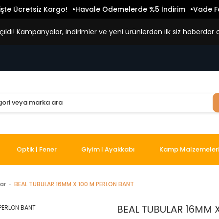
işte Ücretsiz Kargo!
Havale Ödemelerde %5 İndirim
Vade Fa
ldı! Kampanyalar, indirimler ve yeni ürünlerden ilk siz haberdar o
Optik | Fener
Giyim I Ayakkabı
Kamp Malzemeler
lar
BEAL TUBULAR 16MM X 100 M PERLON BANT
BEAL TUBULAR 16MM 