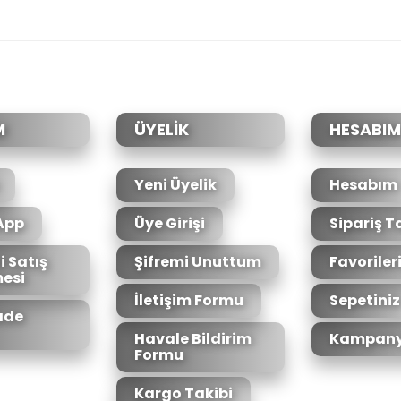
da yetersiz gördüğünüz noktaları öneri formunu kullanarak tarafımıza il
Bu ürüne ilk yorumu siz yapın!
Yorum Yaz
M
ÜYELİK
HESABIM
Yeni Üyelik
Hesabım
App
Üye Girişi
Sipariş T
i Satış
Şifremi Unuttum
Favoriler
esi
Gönder
İletişim Formu
Sepetiniz
İade
Havale Bildirim
Kampany
Formu
Kargo Takibi