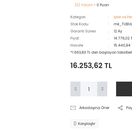
(0) Yorum
- 0 Puan
Kategori
İpler ve Pe
Stok Kodu
mk_TUBUL
Garanti Süresi
12 Ay
Fiyat
14.776,02 
Havale
15.440,94 
*1.663,83 TL den başlayan taksitlerl
16.253,62 TL
Arkadaşına Öner
Pa
Karşılaştır