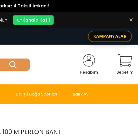
rksız 4 Taksit İmkanı!
✕
lun.
👉 Kanala Katıl
KAMPANYALAR
Hesabım
Sepetim
i
Dalış | Doğa Sporları
Balık Avı
X 100 M PERLON BANT