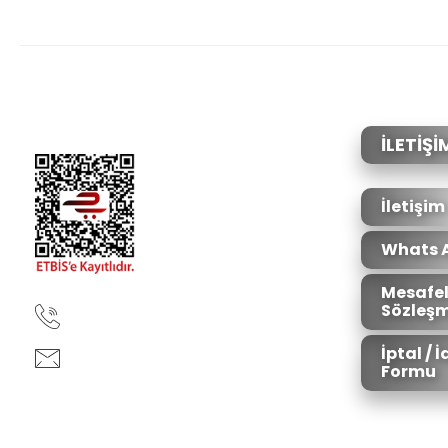
Bu ürünün fiyat bilgisi, resim, ürün açıklamalarında ve diğer konular
Görüş ve önerileriniz için teşekkür ederiz.
Ürün resmi kalitesiz, bozuk veya görüntülenemiyor.
Ürün açıklamasında eksik bilgiler bulunuyor.
Ürün bilgilerinde hatalar bulunuyor.
İLETİŞİ
Ürün fiyatı diğer sitelerden daha pahalı.
Bu ürüne benzer farklı alternatifler olmalı.
İletişim
Whats 
Mesafel
Sözleşm
90850 333 50 61
İptal / 
ankara@ziganaav.com
Formu