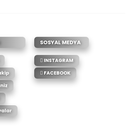
etebilirsiniz.
SOSYAL MEDYA
INSTAGRAM
akip
FACEBOOK
iniz
alar