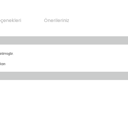
eçenekleri
Önerileriniz
ilmiştir.
ları