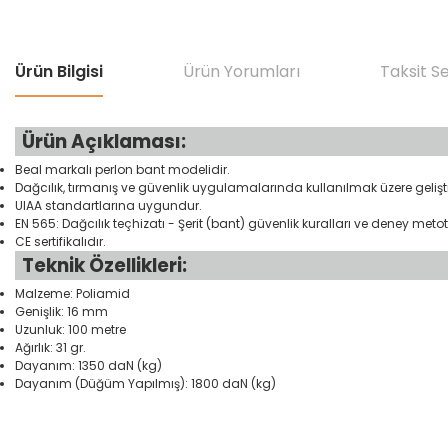
Ürün Bilgisi
Ürün Yorumları
Taksit S
Ürün Açıklaması:
Beal markalı perlon bant modelidir.
Dağcılık, tırmanış ve güvenlik uygulamalarında kullanılmak üzere geliştir
UIAA standartlarına uygundur.
EN 565: Dağcılık teçhizatı - Şerit (bant) güvenlik kuralları ve deney metot
CE sertifikalıdır.
Teknik Özellikleri:
Malzeme: Poliamid
Genişlik: 16 mm
Uzunluk: 100 metre
Ağırlık: 31 gr.
Dayanım: 1350 daN (kg)
Dayanım (Düğüm Yapılmış): 1800 daN (kg)