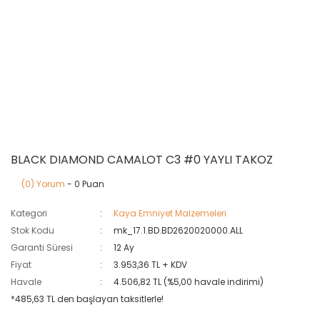
BLACK DIAMOND CAMALOT C3 #0 YAYLI TAKOZ
(0) Yorum
- 0 Puan
Kategori
Kaya Emniyet Malzemeleri
Stok Kodu
mk_17.1.BD.BD2620020000.ALL
Garanti Süresi
12 Ay
Fiyat
3.953,36 TL + KDV
Havale
4.506,82 TL (%5,00 havale indirimi)
*485,63 TL den başlayan taksitlerle!