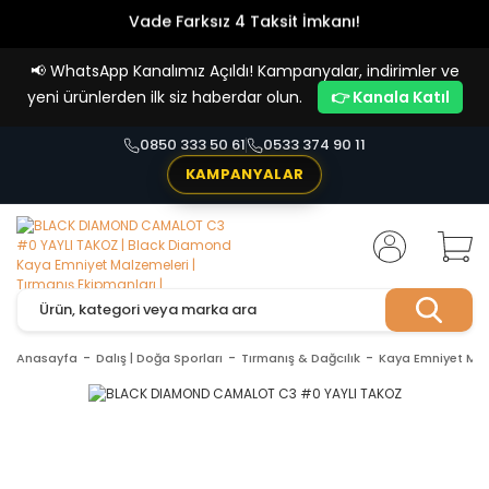
Vade Farksız 4 Taksit İmkanı!
📢
WhatsApp Kanalımız Açıldı! Kampanyalar, indirimler ve
yeni ürünlerden ilk siz haberdar olun.
👉 Kanala Katıl
0850 333 50 61
0533 374 90 11
KAMPANYALAR
Anasayfa
Dalış | Doğa Sporları
Tırmanış & Dağcılık
Kaya Emniyet Mal