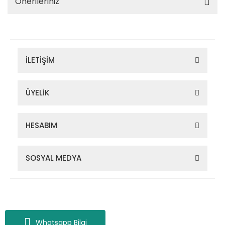
Önerileriniz
İLETİŞİM
ÜYELİK
HESABIM
SOSYAL MEDYA
Zigana Outdoor 2022 © Tüm Hakları Saklıdır. Kredi kartı bilgileriniz
256bit SSL sertifikası ile korunmaktadır.
Whatsapp Bilgi