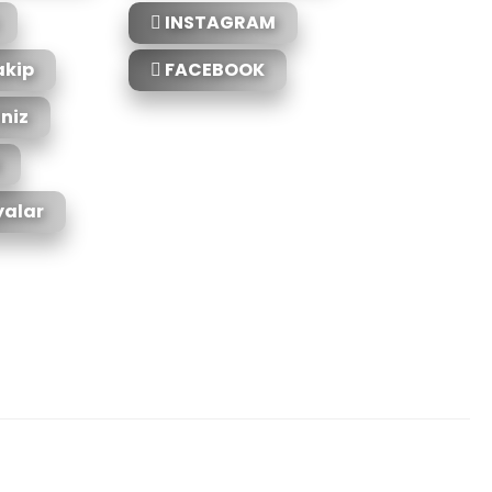
INSTAGRAM
akip
FACEBOOK
iniz
alar