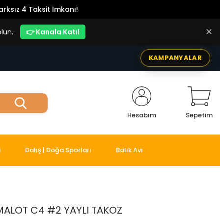
rksız 4 Taksit İmkanı!
✕
lun.
👉 Kanala Katıl
KAMPANYALAR
Hesabım
Sepetim
i
Dalış | Doğa Sporları
Balık Avı
ALOT C4 #2 YAYLI TAKOZ