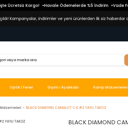
işte Ücretsiz Kargo!
Havale Ödemelerde %5 İndirim
Vade Fa
ldı! Kampanyalar, indirimler ve yeni ürünlerden ilk siz haberdar o
Optik | Fener
Giyim I Ayakkabı
Kamp Malzemeler
Malzemeleri
BLACK DIAMOND CAMALOT C4 #2 YAYLI TAKOZ
BLACK DIAMOND CAM