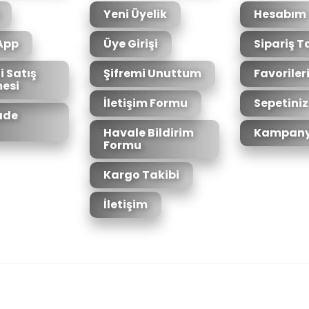
Yeni Üyelik
Hesabım
App
Üye Girişi
Sipariş T
i Satış
Şifremi Unuttum
Favoriler
esi
Gönder
İletişim Formu
Sepetiniz
İade
Havale Bildirim
Kampany
Formu
Kargo Takibi
İletişim
6bit SSL sertifikası ile korunmaktadır.