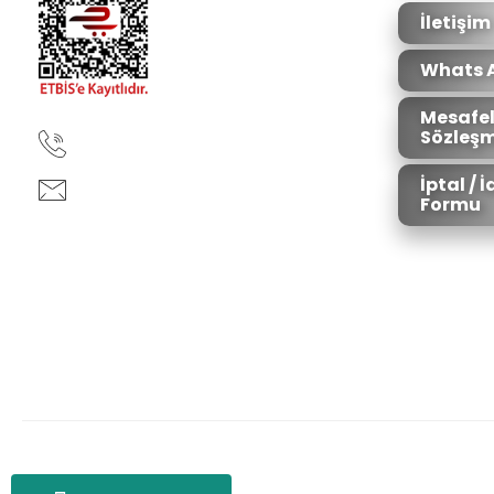
Bu ürüne benzer farklı alternatifler olmalı.
İletişim
Whats 
Mesafel
Sözleşm
90850 333 50 61
İptal / 
ankara@ziganaav.com
Formu
Zigana Outdoor 2022 © Tüm Hakları Saklıdır. Kredi kartı bilgileriniz 25