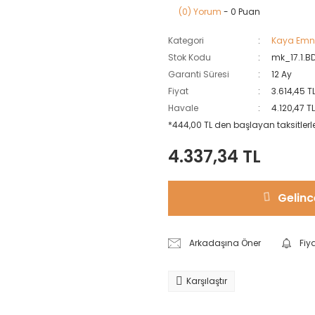
(0) Yorum
- 0 Puan
Kategori
Kaya Emni
Stok Kodu
mk_17.1.B
Garanti Süresi
12 Ay
Fiyat
3.614,45 T
Havale
4.120,47 T
*444,00 TL den başlayan taksitlerl
4.337,34 TL
Gelinc
Arkadaşına Öner
Fiy
Karşılaştır