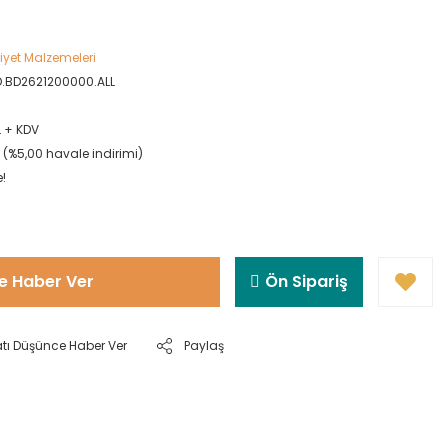
yet Malzemeleri
D.BD2621200000.ALL
L + KDV
L (%5,00 havale indirimi)
e!
e Haber Ver
Ön Sipariş
atı Düşünce Haber Ver
Paylaş