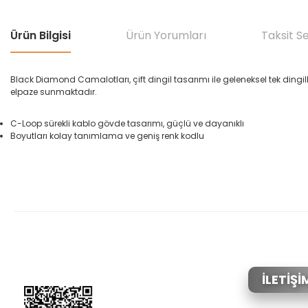
Ürün Bilgisi
Ürün Yorumları
Taksit S
Black Diamond Camalotları, çift dingil tasarımı ile geleneksel tek dingil
elpaze sunmaktadır.
C-Loop sürekli kablo gövde tasarımı, güçlü ve dayanıklı
Boyutları kolay tanımlama ve geniş renk kodlu
Bu ürünün fiyat bilgisi, resim, ürün açıklamalarında ve diğer konular
Görüş ve önerileriniz için teşekkür ederiz.
Ürün resmi kalitesiz, bozuk veya görüntülenemiyor.
Ürün açıklamasında eksik bilgiler bulunuyor.
Ürün bilgilerinde hatalar bulunuyor.
İLETİŞİ
Ürün fiyatı diğer sitelerden daha pahalı.