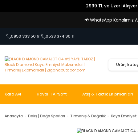
2999 TL ve Üzeri Alışver
📢
WhatsApp Kanalımız Açı
0850 333 50 61
0533 374 90 11
Kara Avı
Havalı I AirSoft
Atış & Taktik EKipmanları
Anasayfa
Dalış | Doğa Sporları
Tırmanış & Dağcılık
Kaya Emniyet 