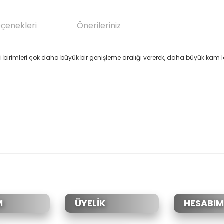
eçenekleri
Önerileriniz
li birimleri çok daha büyük bir genişleme aralığı vererek, daha büyük kam lo
da yetersiz gördüğünüz noktaları öneri formunu kullanarak tarafımıza il
Bu ürüne ilk yorumu siz yapın!
Yorum Yaz
M
ÜYELİK
HESABIM