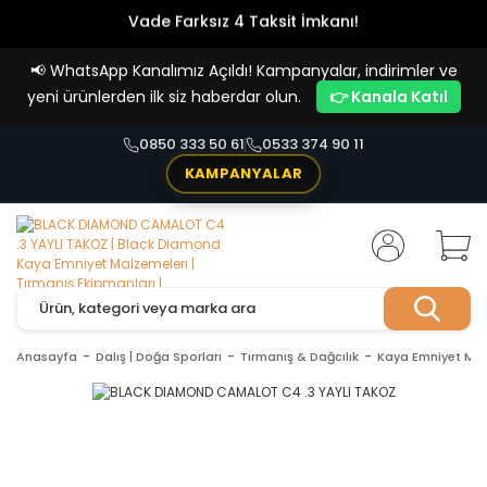
Vade Farksız 4 Taksit İmkanı!
📢
WhatsApp Kanalımız Açıldı! Kampanyalar, indirimler ve
yeni ürünlerden ilk siz haberdar olun.
👉 Kanala Katıl
0850 333 50 61
0533 374 90 11
KAMPANYALAR
Anasayfa
Dalış | Doğa Sporları
Tırmanış & Dağcılık
Kaya Emniyet Mal