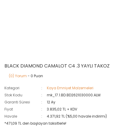
BLACK DIAMOND CAMALOT C4 .3 YAYLI TAKOZ
(0) Yorum
- 0 Puan
Kategori
Kaya Emniyet Malzemeleri
Stok Kodu
mk_17.1.BD.BD2621030000.ALM
Garanti Süresi
12 Ay
Fiyat
3.835,02 TL + KDV
Havale
4.371,92 TL (%5,00 havale indirimi)
*471,09 TL den başlayan taksitlerle!