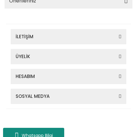
Önerileriniz
İLETİŞİM
ÜYELİK
HESABIM
SOSYAL MEDYA
Zigana Outdoor 2022 © Tüm Hakları Saklıdır. Kredi kartı bilgileriniz
256bit SSL sertifikası ile korunmaktadır.
Whatsapp Bilgi