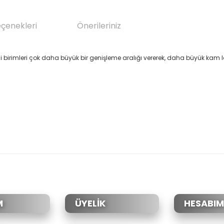
eçenekleri
Önerileriniz
li birimleri çok daha büyük bir genişleme aralığı vererek, daha büyük kam lo
da yetersiz gördüğünüz noktaları öneri formunu kullanarak tarafımıza il
Bu ürüne ilk yorumu siz yapın!
Yorum Yaz
M
ÜYELİK
HESABIM