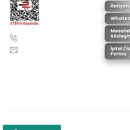
Bu ürüne benzer farklı alternatifler olmalı.
İletişim
Whats 
Mesafel
Sözleşm
90850 333 50 61
İptal / 
ankara@ziganaav.com
Formu
Zigana Outdoor 2022 © Tüm Hakları Saklıdır. Kredi kartı bilgileriniz 25