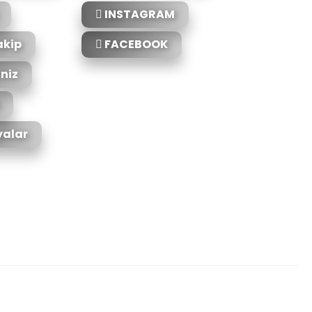
INSTAGRAM
akip
FACEBOOK
iniz
alar