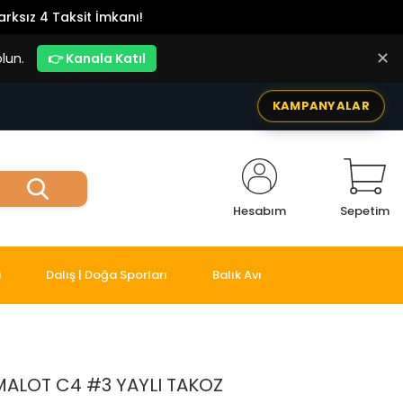
rksız 4 Taksit İmkanı!
✕
lun.
👉 Kanala Katıl
KAMPANYALAR
Hesabım
Sepetim
i
Dalış | Doğa Sporları
Balık Avı
ALOT C4 #3 YAYLI TAKOZ