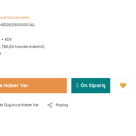
yet Malzemeleri
D.BD2621300000.ALL
L + KDV
L (%5,00 havale indirimi)
!
e Haber Ver
Ön Sipariş
atı Düşünce Haber Ver
Paylaş