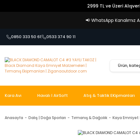
2999 TL ve Üzeri Alışver
📢
WhatsApp Kanalımız Açı
0850 333 50 61
0533 374 90 11
Kara Avı
Havalı I AirSoft
Atış & Taktik EKipmanları
Anasayfa
Dalış | Doğa Sporları
Tırmanış & Dağcılık
Kaya Emniyet 