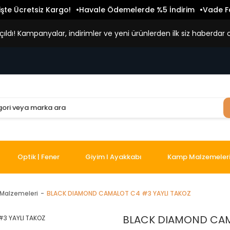
işte Ücretsiz Kargo!
Havale Ödemelerde %5 İndirim
Vade Fa
ldı! Kampanyalar, indirimler ve yeni ürünlerden ilk siz haberdar o
Optik | Fener
Giyim I Ayakkabı
Kamp Malzemeler
Malzemeleri
BLACK DIAMOND CAMALOT C4 #3 YAYLI TAKOZ
BLACK DIAMOND CAM