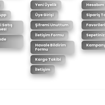
Yeni Üyelik
Hesabım
App
Üye Girişi
Sipariş T
i Satış
Şifremi Unuttum
Favoriler
esi
Gönder
İletişim Formu
Sepetiniz
İade
Havale Bildirim
Kampany
Formu
Kargo Takibi
İletişim
6bit SSL sertifikası ile korunmaktadır.