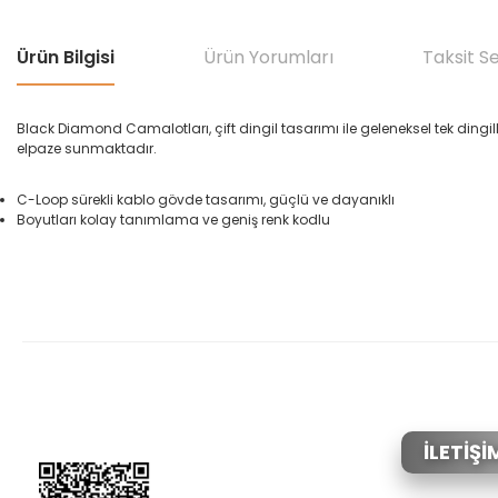
Ürün Bilgisi
Ürün Yorumları
Taksit S
Black Diamond Camalotları, çift dingil tasarımı ile geleneksel tek dingil
elpaze sunmaktadır.
C-Loop sürekli kablo gövde tasarımı, güçlü ve dayanıklı
Boyutları kolay tanımlama ve geniş renk kodlu
Bu ürünün fiyat bilgisi, resim, ürün açıklamalarında ve diğer konular
Görüş ve önerileriniz için teşekkür ederiz.
Ürün resmi kalitesiz, bozuk veya görüntülenemiyor.
Ürün açıklamasında eksik bilgiler bulunuyor.
Ürün bilgilerinde hatalar bulunuyor.
İLETİŞİ
Ürün fiyatı diğer sitelerden daha pahalı.