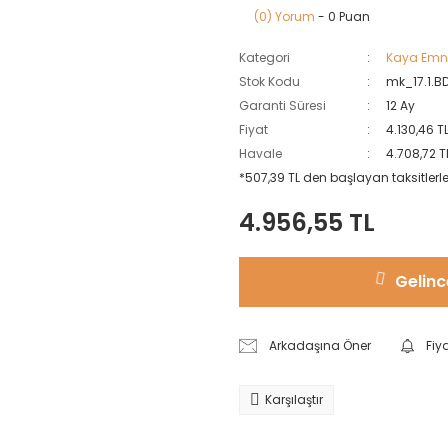
(0) Yorum
- 0 Puan
Kategori
Kaya Emni
Stok Kodu
mk_17.1.B
Garanti Süresi
12 Ay
Fiyat
4.130,46 T
Havale
4.708,72 T
*507,39 TL den başlayan taksitlerle
4.956,55 TL
Gelinc
Arkadaşına Öner
Fiy
Karşılaştır