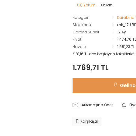
(0) Yorum
- 0 Puan
Kategori
Karabina v
Stok Kodu
mk_17.1.B
Garanti Süresi
12 Ay
Fiyat
1.474,76 T
Havale
1.681,23 T
*181,16 TL den başlayan taksitlerle!
1.769,71 TL
Gelinc
Arkadaşına Öner
Fiy
Karşılaştır