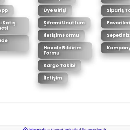
App
Üye Girişi
Sipariş T
i Satış
Şifremi Unuttum
Favoriler
esi
Gönder
İletişim Formu
Sepetiniz
İade
Havale Bildirim
Kampany
Formu
Kargo Takibi
İletişim
6bit SSL sertifikası ile korunmaktadır.
ile
ideasoft
e-