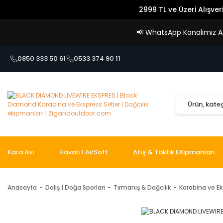
2999 TL ve Üzeri Alışver
📢
WhatsApp Kanalımız Açı
0850 333 50 61
0533 374 90 11
Kara Avı
Havalı I AirSoft
Atış & Taktik EKipmanları
Anasayfa
Dalış | Doğa Sporları
Tırmanış & Dağcılık
Karabina ve Ek