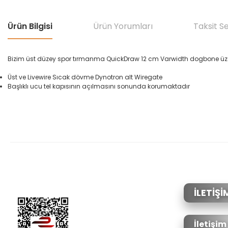
Ürün Bilgisi
Ürün Yorumları
Taksit S
Bizim
üst düzey
spor
tırmanma
QuickDraw
12 cm
Varwidth
dogbone
üz
Üst ve
Livewire
Sıcak
dövme
Dynotron
alt
Wiregate
Başlıklı
ucu
tel
kapısının
açılmasını
sonunda
korumaktadır
Bu ürünün fiyat bilgisi, resim, ürün açıklamalarında ve diğer konular
Görüş ve önerileriniz için teşekkür ederiz.
Ürün resmi kalitesiz, bozuk veya görüntülenemiyor.
Ürün açıklamasında eksik bilgiler bulunuyor.
Ürün bilgilerinde hatalar bulunuyor.
İLETİŞİ
Ürün fiyatı diğer sitelerden daha pahalı.
Bu ürüne benzer farklı alternatifler olmalı.
İletişim