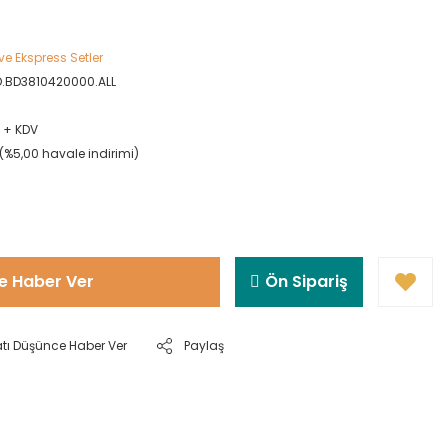
e Ekspress Setler
D.BD3810420000.ALL
L + KDV
L (%5,00 havale indirimi)
e Haber Ver
Ön Sipariş
atı Düşünce Haber Ver
Paylaş