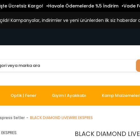
işte Ücretsiz Kargo!
Havale Ödemelerde %5 İndirim
Vade Fa
ldı! Kampanyalar, indirimler ve yeni ürünlerden ilk siz haberdar o
Optik | Fener
Giyim I Ayakkabı
Kamp Malzemeler
spress Setler
BLACK DIAMOND LIVEWIRE EKSPRES
BLACK DIAMOND LIVE