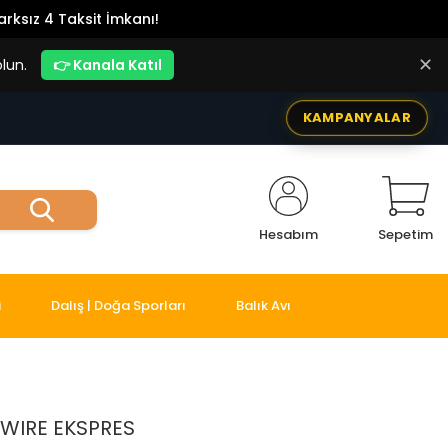
rksız 4 Taksit İmkanı!
✕
lun.
👉 Kanala Katıl
KAMPANYALAR
Hesabım
Sepetim
i
Dalış | Doğa Sporları
Balık Avı
WIRE EKSPRES