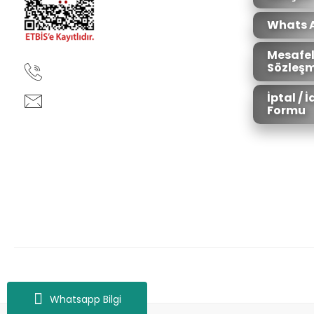
Whats 
Mesafel
Sözleşm
90850 333 50 61
İptal / 
ankara@ziganaav.com
Formu
Zigana Outdoor 2022 © Tüm Hakları Saklıdır. Kredi kartı bilgileriniz 25
Whatsapp Bilgi