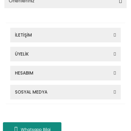
Önerileriniz
İLETİŞİM
ÜYELİK
HESABIM
SOSYAL MEDYA
Zigana Outdoor 2022 © Tüm Hakları Saklıdır. Kredi kartı bilgileriniz
256bit SSL sertifikası ile korunmaktadır.
Whatsapp Bilgi