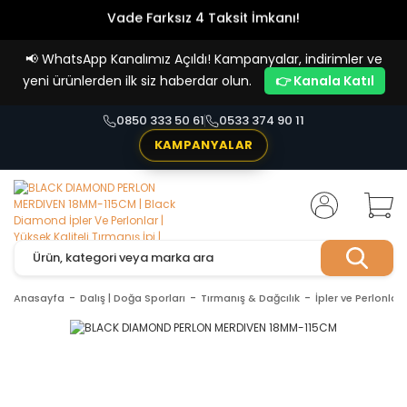
Vade Farksız 4 Taksit İmkanı!
📢
WhatsApp Kanalımız Açıldı! Kampanyalar, indirimler ve
yeni ürünlerden ilk siz haberdar olun.
👉 Kanala Katıl
0850 333 50 61
0533 374 90 11
KAMPANYALAR
Anasayfa
Dalış | Doğa Sporları
Tırmanış & Dağcılık
İpler ve Perlonlar