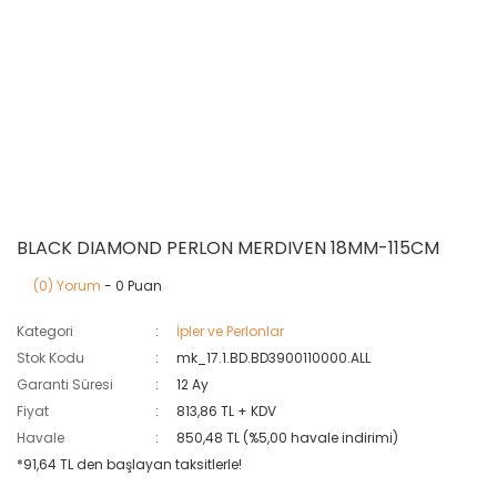
BLACK DIAMOND PERLON MERDIVEN 18MM-115CM
(0) Yorum
- 0 Puan
Kategori
İpler ve Perlonlar
Stok Kodu
mk_17.1.BD.BD3900110000.ALL
Garanti Süresi
12 Ay
Fiyat
813,86 TL + KDV
Havale
850,48 TL (%5,00 havale indirimi)
*91,64 TL den başlayan taksitlerle!