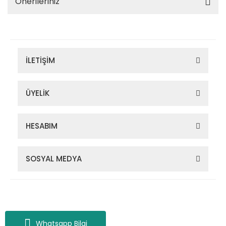
Önerileriniz
İLETİŞİM
ÜYELİK
HESABIM
SOSYAL MEDYA
Zigana Outdoor 2022 © Tüm Hakları Saklıdır. Kredi kartı bilgileriniz
256bit SSL sertifikası ile korunmaktadır.
Whatsapp Bilgi