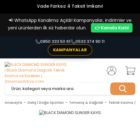
Vade Farksız 4 Taksit İmkanı!
📢
WhatsApp Kanalımız Açıldı! Kampanyalar, indirimler ve
yeni ürünlerden ilk siz haberdar olun.
👉 Kanala Katıl
0850 333 50 61
0533 374 90 11
KAMPANYALAR
Anasayfa
Dalış | Doğa Sporları
Tırmanış & Dağcılık
Teknik Kazma / K