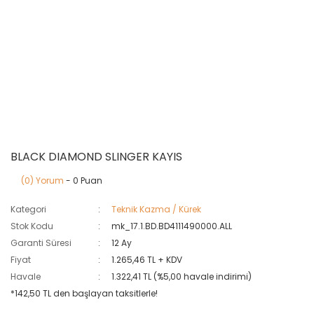
BLACK DIAMOND SLINGER KAYIS
(0) Yorum
- 0 Puan
Kategori
Teknik Kazma / Kürek
Stok Kodu
mk_17.1.BD.BD4111490000.ALL
Garanti Süresi
12 Ay
Fiyat
1.265,46 TL + KDV
Havale
1.322,41 TL (%5,00 havale indirimi)
*142,50 TL den başlayan taksitlerle!