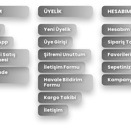
M
ÜYELİK
HESABIM
Yeni Üyelik
Hesabım
App
Üye Girişi
Sipariş T
i Satış
Şifremi Unuttum
Favoriler
esi
Gönder
İletişim Formu
Sepetiniz
İade
Havale Bildirim
Kampany
Formu
Kargo Takibi
İletişim