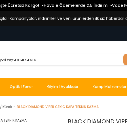
işte Ücretsiz Kargo!
Havale Ödemelerde %5 İndirim
Vade Fa
ldı! Kampanyalar, indirimler ve yeni ürünlerden ilk siz haberdar o
Optik | Fener
Giyim I Ayakkabı
Kamp Malzemeler
/ Kürek
BLACK DIAMOND VIPER CEKIC KAFA TEKNIK KAZMA
BLACK DIAMOND VIPE