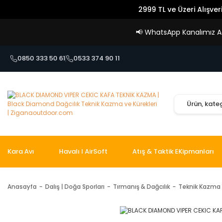
2999 TL ve Üzeri Alışver
📢
WhatsApp Kanalımız Açı
0850 333 50 61
0533 374 90 11
Kara Avı
Havalı I AirSoft
Atış & Taktik EKipmanları
Anasayfa
Dalış | Doğa Sporları
Tırmanış & Dağcılık
Teknik Kazma 