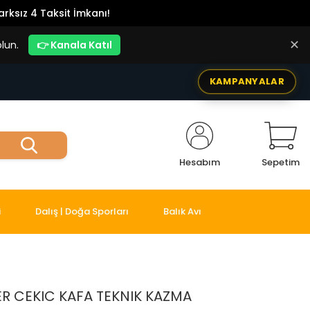
rksız 4 Taksit İmkanı!
✕
lun.
👉 Kanala Katıl
KAMPANYALAR
Hesabım
Sepetim
i
Dalış | Doğa Sporları
Balık Avı
R CEKIC KAFA TEKNIK KAZMA