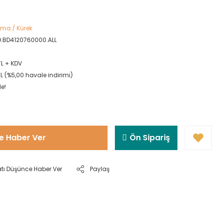
zma / Kürek
D.BD4120760000.ALL
TL + KDV
TL (%5,00 havale indirimi)
le!
e Haber Ver
Ön Sipariş
atı Düşünce Haber Ver
Paylaş