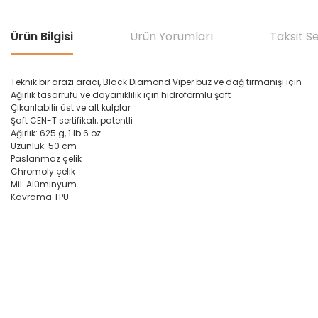
Ürün Bilgisi
Ürün Yorumları
Taksit S
Teknik bir
arazi
aracı
,
Black Diamond
Viper
buz ve
dağ
tırmanışı
için
A
ğırlık tasarrufu
ve dayanıklılık için
hidroformlu
şaft
Çıkarılabilir
üst ve alt
k
ulplar
Şaft
CEN-
T sertifikalı
,
patentli
Ağırlık: 625 g
,
1 lb 6 oz
Uz
unluk:
50
cm
P
aslanmaz çelik
C
hromoly
çelik
Mil:
Alüminyum
Kavrama:
TPU
Bu ürünün fiyat bilgisi, resim, ürün açıklamalarında ve diğer konular
Görüş ve önerileriniz için teşekkür ederiz.
Ürün resmi kalitesiz, bozuk veya görüntülenemiyor.