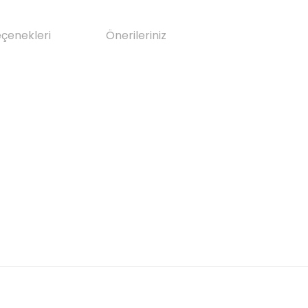
eçenekleri
Önerileriniz
da yetersiz gördüğünüz noktaları öneri formunu kullanarak tarafımıza il
Bu ürüne ilk yorumu siz yapın!
Yorum Yaz