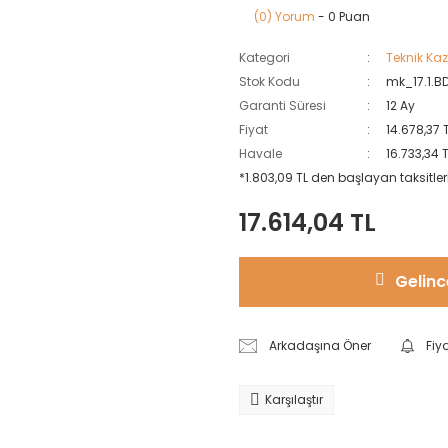
(0) Yorum
- 0 Puan
Kategori
Teknik Ka
Stok Kodu
mk_17.1.B
Garanti Süresi
12 Ay
Fiyat
14.678,37 
Havale
16.733,34 
*1.803,09 TL den başlayan taksitler
17.614,04 TL
Gelinc
Arkadaşına Öner
Fiy
Karşılaştır