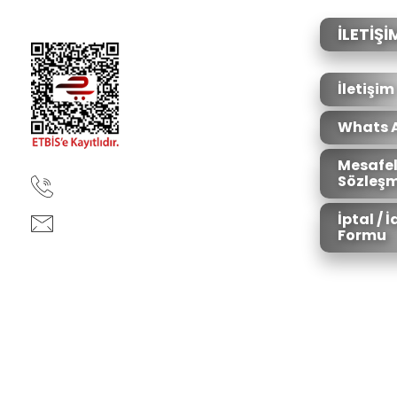
Ürün açıklamasında eksik bilgiler bulunuyor.
Ürün bilgilerinde hatalar bulunuyor.
İLETİŞİ
Ürün fiyatı diğer sitelerden daha pahalı.
Bu ürüne benzer farklı alternatifler olmalı.
İletişim
Whats 
Mesafel
Sözleşm
90850 333 50 61
İptal / 
ankara@ziganaav.com
Formu