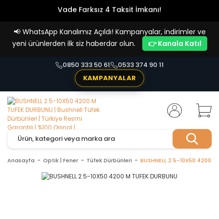
Vade Farksız 4 Taksit İmkanı!
📢
WhatsApp Kanalımız Açıldı! Kampanyalar, indirimler ve
yeni ürünlerden ilk siz haberdar olun.
👉 Kanala Katıl
0850 333 50 61
0533 374 90 11
KAMPANYALAR
Anasayfa
Optik | Fener
Tüfek Dürbünleri
BUSHNELL 2.5-10X50 4200 