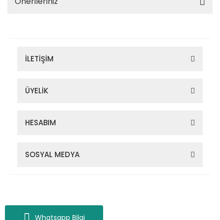
Önerileriniz
İLETİŞİM
ÜYELİK
HESABIM
SOSYAL MEDYA
Zigana Outdoor 2022 © Tüm Hakları Saklıdır. Kredi kartı bilgileriniz
256bit SSL sertifikası ile korunmaktadır.
Whatsapp Bilgi