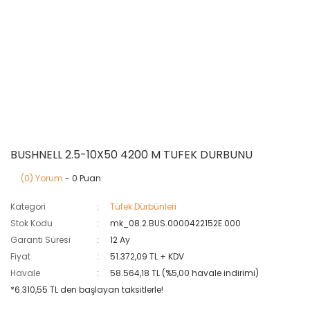
BUSHNELL 2.5-10X50 4200 M TUFEK DURBUNU
(0) Yorum
- 0 Puan
Kategori
Tüfek Dürbünleri
Stok Kodu
mk_08.2.BUS.0000422152E.000
Garanti Süresi
12 Ay
Fiyat
51.372,09 TL + KDV
Havale
58.564,18 TL (%5,00 havale indirimi)
*6.310,55 TL den başlayan taksitlerle!