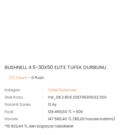
BUSHNELL 4.5-30X50 ELITE TUFEK DURBUNU
(0) Yorum
- 0 Puan
Kategori
Tüfek Dürbünleri
Stok Kodu
mk_08.2.BUS.00ET45305GZ.000
Garanti Süresi
12 Ay
Fiyat
129.456,50 TL + KDV
Havale
147.580,40 TL (%5,00 havale indirimi)
*15.902,44 TL den başlayan taksitlerle!