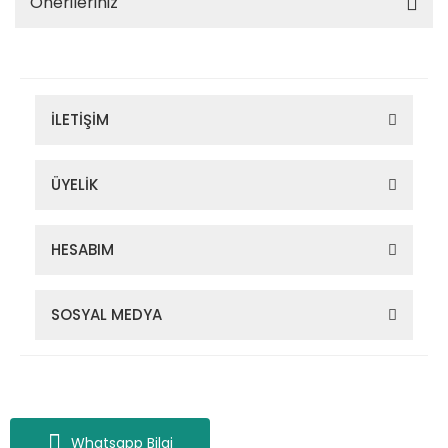
Önerileriniz
İLETİŞİM
ÜYELİK
HESABIM
SOSYAL MEDYA
Zigana Outdoor 2022 © Tüm Hakları Saklıdır. Kredi kartı bilgileriniz
256bit SSL sertifikası ile korunmaktadır.
Whatsapp Bilgi