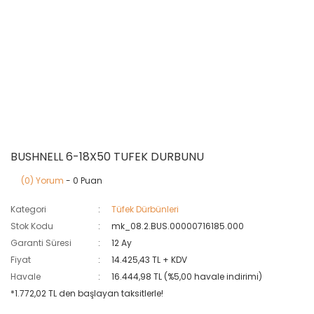
BUSHNELL 6-18X50 TUFEK DURBUNU
(0) Yorum
- 0 Puan
Kategori
Tüfek Dürbünleri
Stok Kodu
mk_08.2.BUS.00000716185.000
Garanti Süresi
12 Ay
Fiyat
14.425,43 TL + KDV
Havale
16.444,98 TL (%5,00 havale indirimi)
*1.772,02 TL den başlayan taksitlerle!