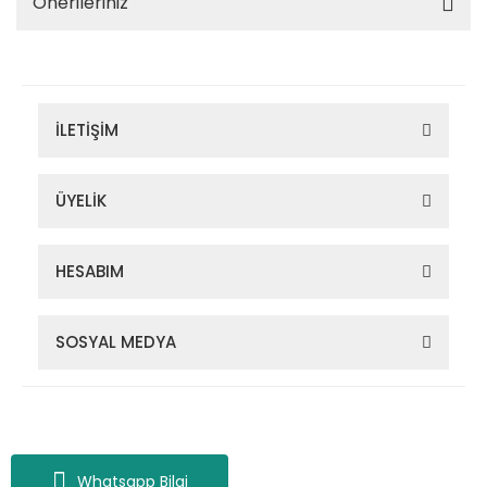
Önerileriniz
İLETİŞİM
ÜYELİK
HESABIM
SOSYAL MEDYA
Zigana Outdoor 2022 © Tüm Hakları Saklıdır. Kredi kartı bilgileriniz
256bit SSL sertifikası ile korunmaktadır.
Whatsapp Bilgi