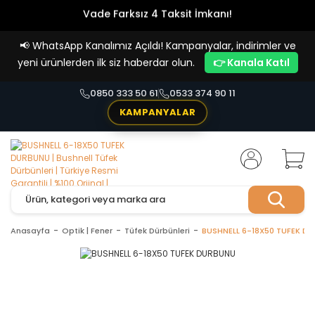
Vade Farksız 4 Taksit İmkanı!
📢
WhatsApp Kanalımız Açıldı! Kampanyalar, indirimler ve
yeni ürünlerden ilk siz haberdar olun.
👉 Kanala Katıl
0850 333 50 61
0533 374 90 11
KAMPANYALAR
Anasayfa
Optik | Fener
Tüfek Dürbünleri
BUSHNELL 6-18X50 TUFEK D