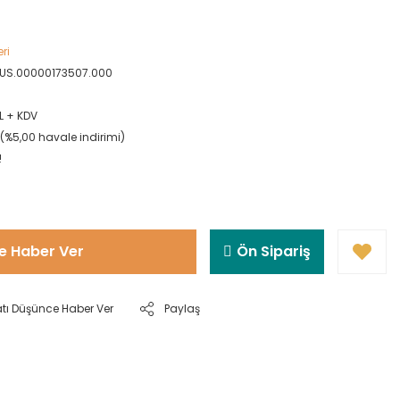
eri
BUS.00000173507.000
L + KDV
L (%5,00 havale indirimi)
!
e Haber Ver
Ön Sipariş
atı Düşünce Haber Ver
Paylaş