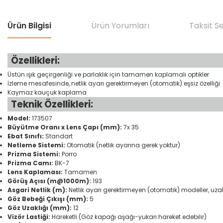
Ürün Bilgisi
Ürün Yorumları
Taksit S
Özellikleri:
Üstün ışık geçirgenliği ve parlaklık için tamamen kaplamalı optikler
İzleme mesafesinde, netlik ayarı gerektirmeyen (otomatik) eşsiz özelliği
Kaymaz kauçuk kaplama
Teknik Özellikleri:
Model:
173507
Büyütme Oranı x Lens Çapı (mm):
7x 35
Ebat Sınıfı:
Standart
Netleme Sistemi:
Otomatik (netlik ayarına gerek yoktur)
Prizma Sistemi:
Porro
Prizma Camı:
BK-7
Lens Kaplaması:
Tamamen
Görüş Açısı (m@1000m):
193
Asgari Netlik (m):
Netlik ayarı gerektirmeyen (otomatik) modeller, uzakt
Göz Bebeği Çıkışı (mm):
5
Göz Uzaklığı (mm):
12
Vizör Lastiği:
Hareketli (Göz kapağı aşağı-yukarı hareket edebilir)