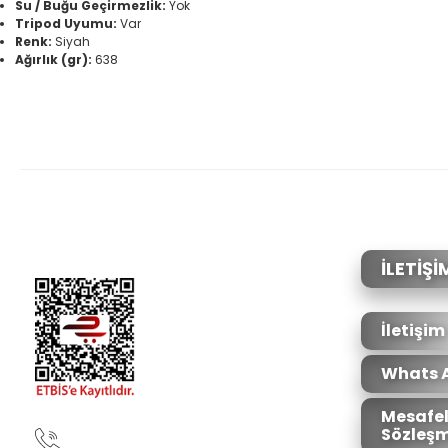
Su / Buğu Geçirmezlik:
Yok
Tripod Uyumu:
Var
Renk:
Siyah
Ağırlık (gr):
638
Bu ürünün fiyat bilgisi, resim, ürün açıklamalarında ve diğer konular
Görüş ve önerileriniz için teşekkür ederiz.
Ürün resmi kalitesiz, bozuk veya görüntülenemiyor.
Ürün açıklamasında eksik bilgiler bulunuyor.
Ürün bilgilerinde hatalar bulunuyor.
İLETİŞİ
Ürün fiyatı diğer sitelerden daha pahalı.
Bu ürüne benzer farklı alternatifler olmalı.
İletişim
Whats 
Mesafel
Sözleşm
90850 333 50 61