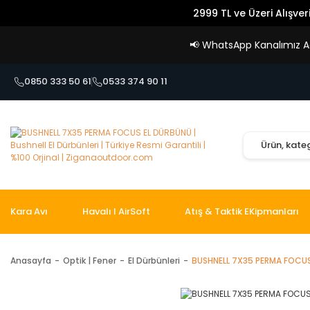
2999 TL ve Üzeri Alışver
📢
WhatsApp Kanalımız Açı
0850 333 50 61
0533 374 90 11
Kara Avı
Havalı I AirSoft
Atış & Taktik EKipmanları
Anasayfa
Optik | Fener
El Dürbünleri
BUSHNELL 7X35 PERMA FOCU