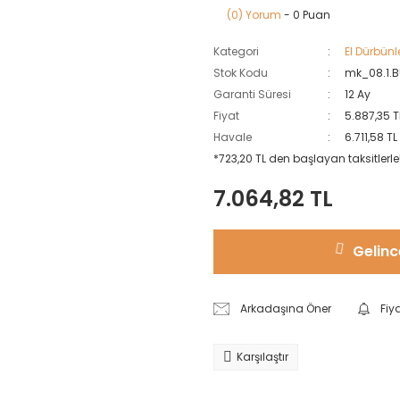
(0) Yorum
- 0 Puan
Kategori
El Dürbünl
Stok Kodu
mk_08.1.
Garanti Süresi
12 Ay
Fiyat
5.887,35 T
Havale
6.711,58 T
*723,20 TL den başlayan taksitlerle
7.064,82 TL
Gelinc
Arkadaşına Öner
Fiy
Karşılaştır