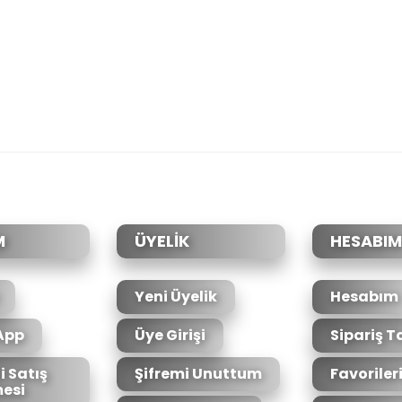
da yetersiz gördüğünüz noktaları öneri formunu kullanarak tarafımıza il
Bu ürüne ilk yorumu siz yapın!
Yorum Yaz
M
ÜYELİK
HESABIM
Yeni Üyelik
Hesabım
App
Üye Girişi
Sipariş T
i Satış
Şifremi Unuttum
Favoriler
esi