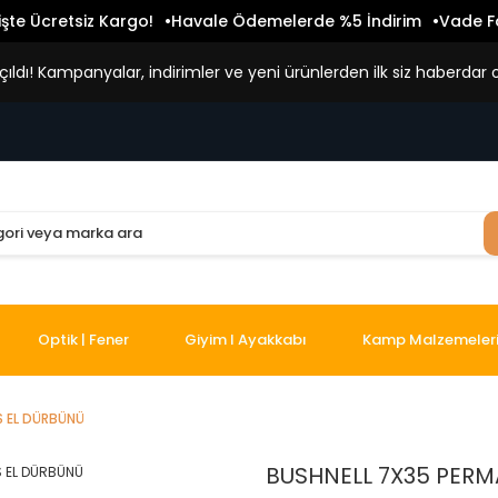
işte Ücretsiz Kargo!
Havale Ödemelerde %5 İndirim
Vade Fa
ldı! Kampanyalar, indirimler ve yeni ürünlerden ilk siz haberdar o
Optik | Fener
Giyim I Ayakkabı
Kamp Malzemeler
S EL DÜRBÜNÜ
BUSHNELL 7X35 PERM