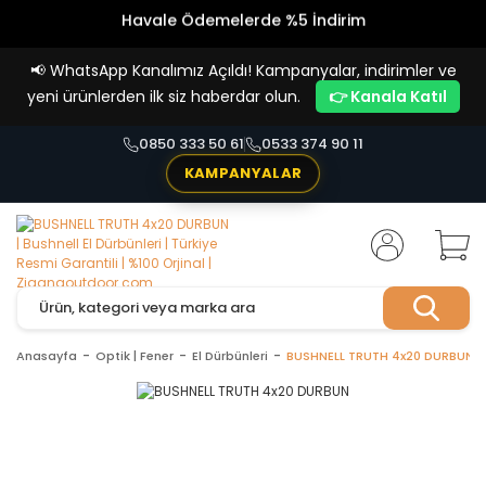
Havale Ödemelerde %5 İndirim
Vade Farksız 4 Taksit İmkanı!
📢
WhatsApp Kanalımız Açıldı! Kampanyalar, indirimler ve
yeni ürünlerden ilk siz haberdar olun.
👉 Kanala Katıl
0850 333 50 61
0533 374 90 11
KAMPANYALAR
Anasayfa
Optik | Fener
El Dürbünleri
BUSHNELL TRUTH 4x20 DURBUN