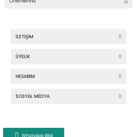
Önerileriniz
İLETİŞİM
ÜYELİK
HESABIM
SOSYAL MEDYA
Zigana Outdoor 2022 © Tüm Hakları Saklıdır. Kredi kartı bilgileriniz
256bit SSL sertifikası ile korunmaktadır.
Whatsapp Bilgi