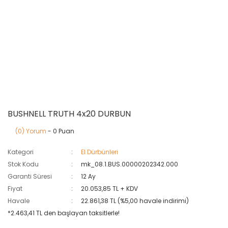
BUSHNELL TRUTH 4x20 DURBUN
(0) Yorum
- 0 Puan
Kategori
El Dürbünleri
Stok Kodu
mk_08.1.BUS.00000202342.000
Garanti Süresi
12 Ay
Fiyat
20.053,85 TL + KDV
Havale
22.861,38 TL (%5,00 havale indirimi)
*2.463,41 TL den başlayan taksitlerle!