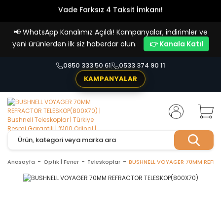
Vade Farksız 4 Taksit İmkanı!
📢
WhatsApp Kanalımız Açıldı! Kampanyalar, indirimler ve
yeni ürünlerden ilk siz haberdar olun.
👉 Kanala Katıl
0850 333 50 61
0533 374 90 11
KAMPANYALAR
Anasayfa
Optik | Fener
Teleskoplar
BUSHNELL VOYAGER 70MM REFRA