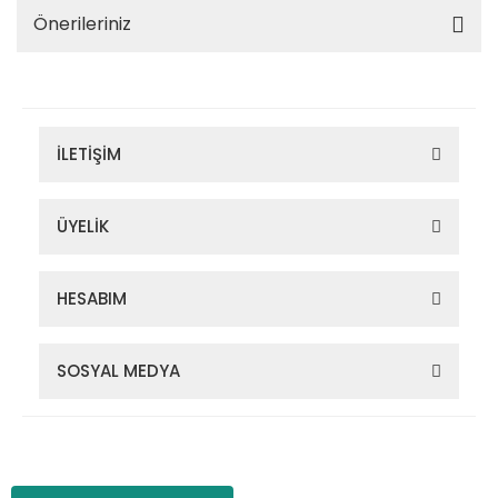
Önerileriniz
İLETİŞİM
ÜYELİK
HESABIM
SOSYAL MEDYA
Zigana Outdoor 2022 © Tüm Hakları Saklıdır. Kredi kartı bilgileriniz
256bit SSL sertifikası ile korunmaktadır.