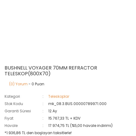
BUSHNELL VOYAGER 70MM REFRACTOR
TELESKOP(800X70)
(0) Yorum
- 0 Puan
Kategori
Teleskoplar
Stok Kodu
mk_08.3.BUS.00000789971.000
Garanti Süresi
12 Ay
Fiyat
15.767,33 TL + KDV
Havale
17.974,75 TL (%5,00 havale indirimi)
*1.936,86 TL den başlayan taksitlerle!