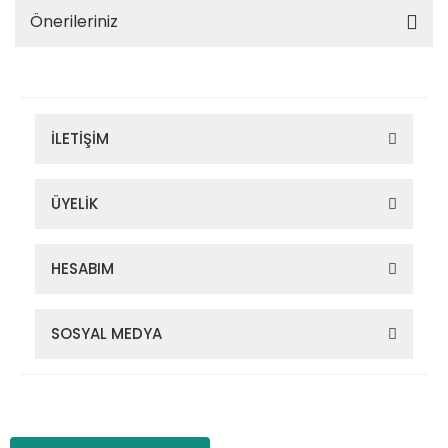
Önerileriniz
İLETİŞİM
ÜYELİK
HESABIM
SOSYAL MEDYA
Zigana Outdoor 2022 © Tüm Hakları Saklıdır. Kredi kartı bilgileriniz
256bit SSL sertifikası ile korunmaktadır.