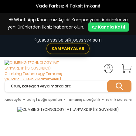
Vade Farksız 4 Taksit İmkanı!
📢
WhatsApp Kanalımız Açıldı! Kampanyalar, indirimler ve
yeni ürünlerden ilk siz haberdar olun.
👉 Kanala Katıl
0850 333 50 61
0533 374 90 11
KAMPANYALAR
Anasayfa
Dalış | Doğa Sporları
Tırmanış & Dağcılık
Teknik Malzemele