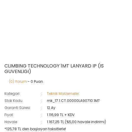
CLIMBING TECHNOLOGY 1MT LANYARD IP (IS
GUVENLIGI)
(0) Yorum
- 0 Puan
Kategori
Teknik Malzemeler
Stok Kodu
mk_17.1.CT.00000LA90710.1MT
Garanti Süresi
12 Ay
Fiyat
1.116,99 TL + KDV
Havale
1.167,25 TL (%5,00 havale indirimi)
*125,78 TL den başlayan taksitlerle!