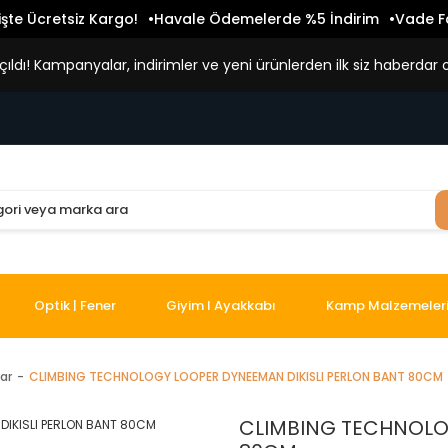
işte Ücretsiz Kargo!
Havale Ödemelerde %5 İndirim
Vade Fa
ldı! Kampanyalar, indirimler ve yeni ürünlerden ilk siz haberdar o
Optik | Fener
Giyim I Ayakkabı
Kamp Malzemeler
lar
CLIMBING TECHNOLOGY LOOPER DYNEEMAN DIKISLI PERLON BANT 80CM
CLIMBING TECHNOLO