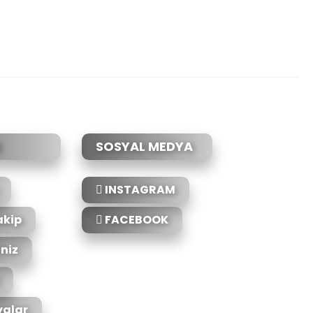
alarında ve diğer konularda yetersiz gördüğünüz noktaları öneri
ürüne ilk yorumu siz yapın!
nemiyor.
Yorum Yaz
r.
SOSYAL MEDYA
INSTAGRAM
akip
FACEBOOK
iniz
Gönder
alar