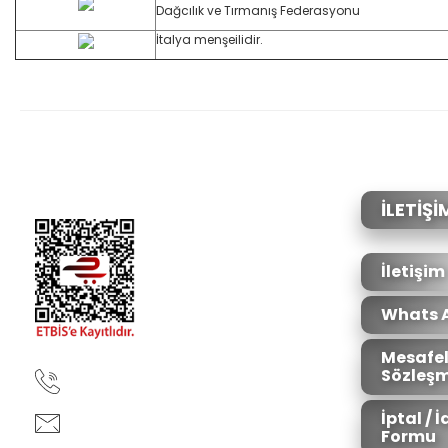
Dağcılık ve Tırmanış Federasyonu
İtalya menşeilidir.
İLETİŞİ
İletişim
Whats 
Mesafel
Sözleşm
90850 333 50 61
İptal / 
ankara@ziganaav.com
Formu