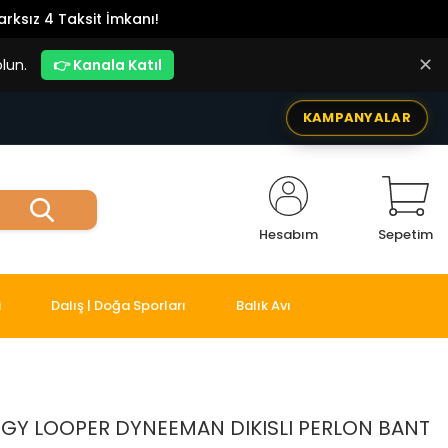
rksız 4 Taksit İmkanı!
✕
lun.
👉 Kanala Katıl
KAMPANYALAR
Hesabım
Sepetim
i
Dalış | Doğa Sporları
Balık Avı
GY LOOPER DYNEEMAN DIKISLI PERLON BANT