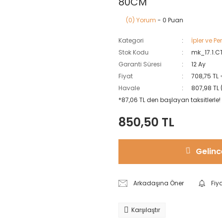
80CM
(0) Yorum
- 0 Puan
Kategori
İpler ve Pe
Stok Kodu
mk_17.1.
Garanti Süresi
12 Ay
Fiyat
708,75 TL
Havale
807,98 TL 
*87,06 TL den başlayan taksitlerle!
850,50 TL
Gelinc
Arkadaşına Öner
Fiy
Karşılaştır