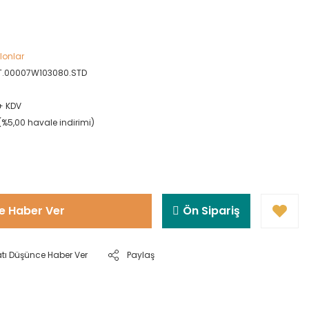
rlonlar
CT.00007W103080.STD
 + KDV
(%5,00 havale indirimi)
e Haber Ver
Ön Sipariş
atı Düşünce Haber Ver
Paylaş