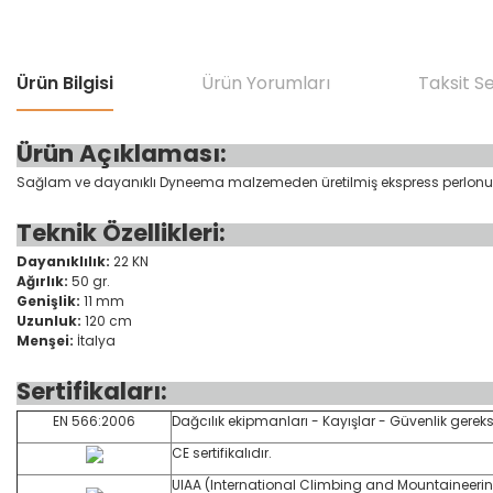
Ürün Bilgisi
Ürün Yorumları
Taksit S
Ürün Açıklaması:
Sağlam ve dayanıklı Dyneema malzemeden üretilmiş ekspress perlonu
Teknik Özellikleri:
Dayanıklılık:
22 KN
Ağırlık:
50 gr.
Genişlik:
11 mm
Uzunluk:
120 cm
Menşei:
İtalya
Sertifikaları:
EN 566:2006
Dağcılık ekipmanları - Kayışlar - Güvenlik gereks
CE sertifikalıdır.
UIAA (International Climbing and Mountaineerin