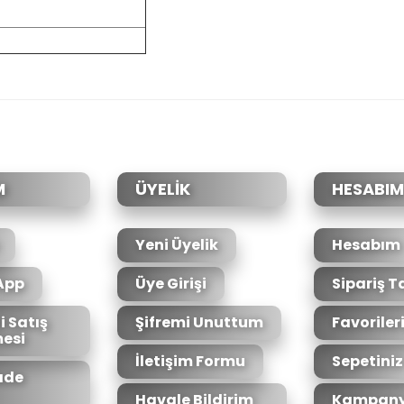
Bu ürünün fiyat bilgisi, resim, ürün açıklam
formunu kullanarak tarafımıza iletebilirsiniz.
Bu 
Görüş ve önerileriniz için teşekkür ederiz.
Ürün resmi kalitesiz, bozuk veya görüntüle
Ürün açıklamasında eksik bilgiler bulunuyo
Ürün bilgilerinde hatalar bulunuyor.
M
ÜYELİK
HESABIM
Ürün fiyatı diğer sitelerden daha pahalı.
Bu ürüne benzer farklı alternatifler olmalı.
Yeni Üyelik
Hesabım
App
Üye Girişi
Sipariş T
i Satış
Şifremi Unuttum
Favoriler
esi
İletişim Formu
Sepetiniz
İade
Havale Bildirim
Kampany