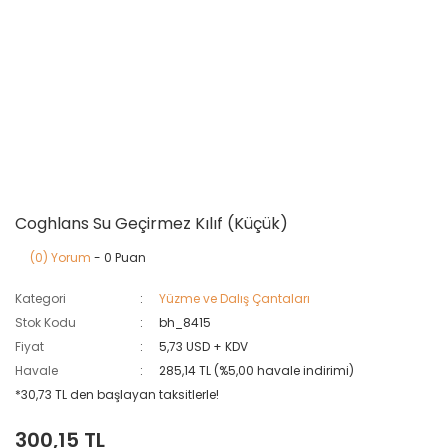
Coghlans Su Geçirmez Kılıf (Küçük)
(0) Yorum
- 0 Puan
Kategori
Yüzme ve Dalış Çantaları
Stok Kodu
bh_8415
Fiyat
5,73 USD + KDV
Havale
285,14 TL (%5,00 havale indirimi)
*30,73 TL den başlayan taksitlerle!
300,15 TL