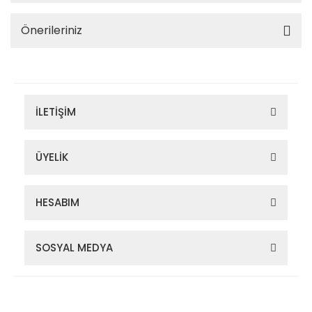
Önerileriniz
İLETİŞİM
ÜYELİK
HESABIM
SOSYAL MEDYA
Zigana Outdoor 2022 © Tüm Hakları Saklıdır. Kredi kartı bilgileriniz