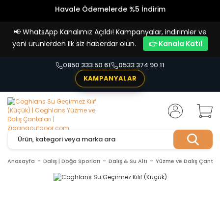
Havale Ödemelerde %5 İndirim
Vade Farksız 4 Taksit İmkanı!
📢
WhatsApp Kanalımız Açıldı! Kampanyalar, indirimler ve
yeni ürünlerden ilk siz haberdar olun.
👉 Kanala Katıl
0850 333 50 61
0533 374 90 11
KAMPANYALAR
Anasayfa
Dalış | Doğa Sporları
Dalış & Su Altı
Yüzme ve Dalış Çantal