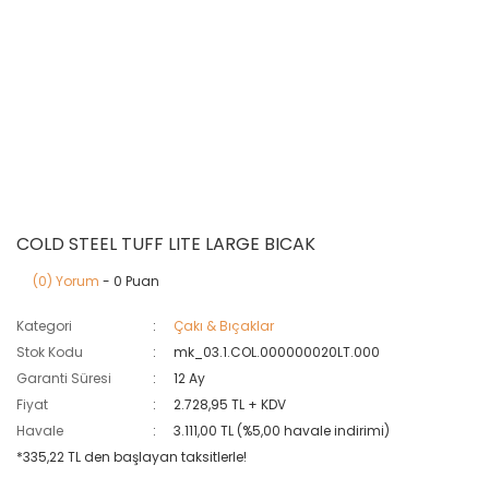
COLD STEEL TUFF LITE LARGE BICAK
(0) Yorum
- 0 Puan
Kategori
Çakı & Bıçaklar
Stok Kodu
mk_03.1.COL.000000020LT.000
Garanti Süresi
12 Ay
Fiyat
2.728,95 TL + KDV
Havale
3.111,00 TL (%5,00 havale indirimi)
*335,22 TL den başlayan taksitlerle!