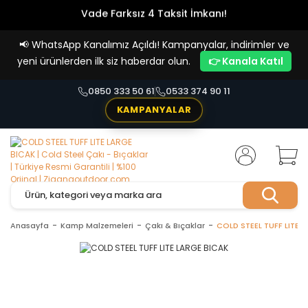
Vade Farksız 4 Taksit İmkanı!
📢
WhatsApp Kanalımız Açıldı! Kampanyalar, indirimler ve
yeni ürünlerden ilk siz haberdar olun.
👉 Kanala Katıl
0850 333 50 61
0533 374 90 11
KAMPANYALAR
Anasayfa
Kamp Malzemeleri
Çakı & Bıçaklar
COLD STEEL TUFF LITE 