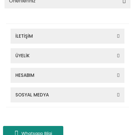
Önerileriniz
İLETİŞİM
ÜYELİK
HESABIM
SOSYAL MEDYA
Zigana Outdoor 2022 © Tüm Hakları Saklıdır. Kredi kartı bilgileriniz
256bit SSL sertifikası ile korunmaktadır.
Whatsapp Bilgi