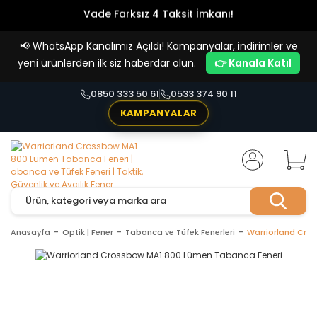
Vade Farksız 4 Taksit İmkanı!
📢
WhatsApp Kanalımız Açıldı! Kampanyalar, indirimler ve
yeni ürünlerden ilk siz haberdar olun.
👉 Kanala Katıl
0850 333 50 61
0533 374 90 11
KAMPANYALAR
Anasayfa
Optik | Fener
Tabanca ve Tüfek Fenerleri
Warriorland Cro