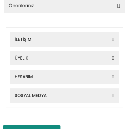
Önerileriniz
İLETİŞİM
ÜYELİK
HESABIM
SOSYAL MEDYA
Zigana Outdoor 2022 © Tüm Hakları Saklıdır. Kredi kartı bilgileriniz
256bit SSL sertifikası ile korunmaktadır.