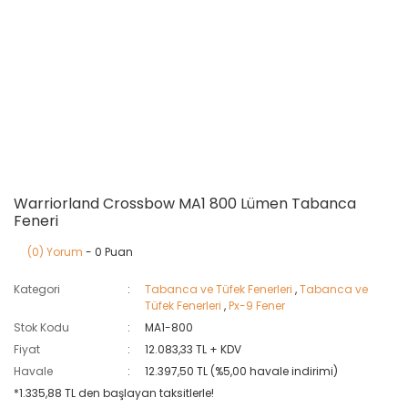
Warriorland Crossbow MA1 800 Lümen Tabanca
Feneri
(0) Yorum
- 0 Puan
Kategori
Tabanca ve Tüfek Fenerleri
,
Tabanca ve
Tüfek Fenerleri
,
Px-9 Fener
Stok Kodu
MA1-800
Fiyat
12.083,33 TL + KDV
Havale
12.397,50 TL (%5,00 havale indirimi)
*1.335,88 TL den başlayan taksitlerle!