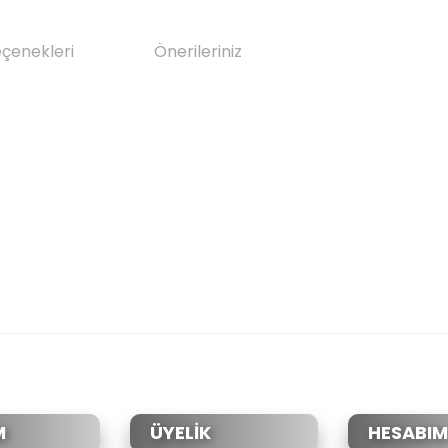
eçenekleri
Önerileriniz
da yetersiz gördüğünüz noktaları öneri formunu kullanarak tarafımıza il
Bu ürüne ilk yorumu siz yapın!
Yorum Yaz
M
ÜYELİK
HESABIM