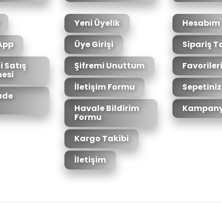
Yeni Üyelik
Hesabım
App
Üye Girişi
Sipariş T
i Satış
Şifremi Unuttum
Favoriler
esi
Gönder
İletişim Formu
Sepetiniz
İade
Havale Bildirim
Kampany
Formu
Kargo Takibi
İletişim
6bit SSL sertifikası ile korunmaktadır.