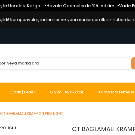
işte Ücretsiz Kargo!
Havale Ödemelerde %5 İndirim
Vade Fa
ldı! Kampanyalar, indirimler ve yeni ürünlerden ilk siz haberdar o
Optik | Fener
Giyim I Ayakkabı
Kamp Malzemeler
CT BAGLAMALI KRAMPON PRO LIGHT
CT BAGLAMALI KRAM