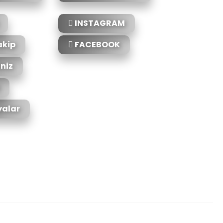
INSTAGRAM
akip
FACEBOOK
iniz
alar