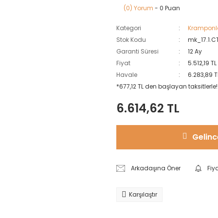
(0) Yorum
- 0 Puan
Kategori
Kramponl
Stok Kodu
mk_17.1.C
Garanti Süresi
12 Ay
Fiyat
5.512,19 T
Havale
6.283,89 T
*677,12 TL den başlayan taksitlerle!
6.614,62 TL
Gelinc
Arkadaşına Öner
Fiy
Karşılaştır