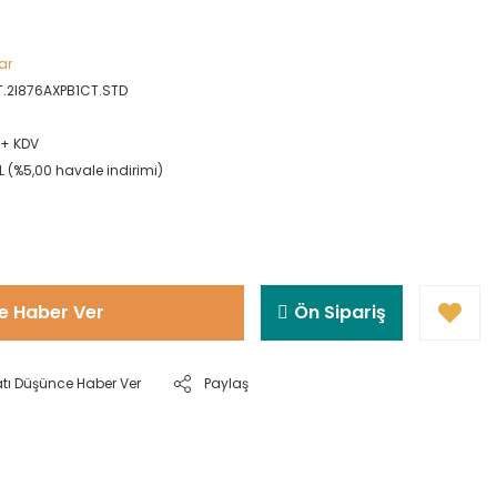
ar
T.2I876AXPB1CT.STD
L + KDV
L (%5,00 havale indirimi)
e Haber Ver
Ön Sipariş
atı Düşünce Haber Ver
Paylaş