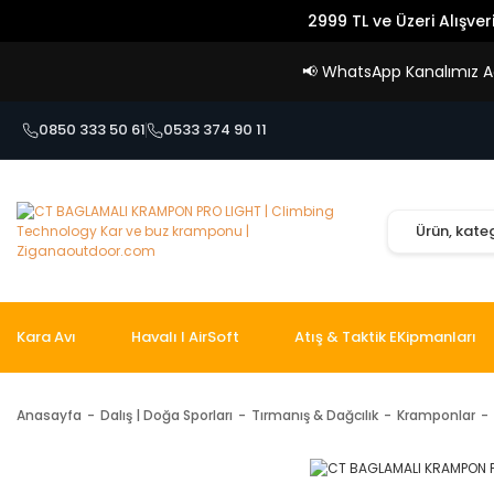
2999 TL ve Üzeri Alışver
📢
WhatsApp Kanalımız Açı
0850 333 50 61
0533 374 90 11
Kara Avı
Havalı I AirSoft
Atış & Taktik EKipmanları
Anasayfa
Dalış | Doğa Sporları
Tırmanış & Dağcılık
Kramponlar