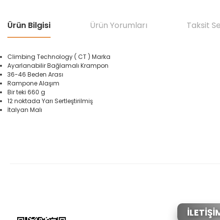
Ürün Bilgisi
Ürün Yorumları
Taksit S
Climbing Technology ( CT ) Marka
Ayarlanabilir Bağlamalı Krampon
36-46 Beden Arası
Rampone Alaşım
Bir teki 660 g
12 noktada Yarı Sertleştirilmiş
İtalyan Malı
Bu ürünün fiyat bilgisi, resim, ürün açıklamalarında ve diğer konular
Görüş ve önerileriniz için teşekkür ederiz.
Ürün resmi kalitesiz, bozuk veya görüntülenemiyor.
Ürün açıklamasında eksik bilgiler bulunuyor.
Ürün bilgilerinde hatalar bulunuyor.
İLETİŞİ