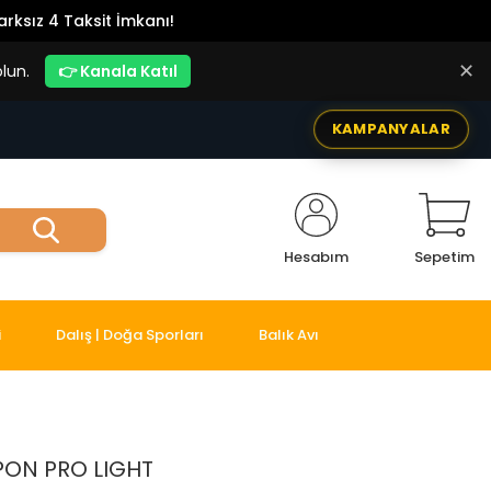
rksız 4 Taksit İmkanı!
✕
lun.
👉 Kanala Katıl
KAMPANYALAR
Hesabım
Sepetim
i
Dalış | Doğa Sporları
Balık Avı
PON PRO LIGHT