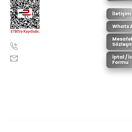
Ürün fiyatı diğer sitelerden daha pahalı.
Bu ürüne benzer farklı alternatifler olmalı.
İletişim
Whats 
Mesafel
Sözleşm
90850 333 50 61
İptal / 
ankara@ziganaav.com
Formu
Zigana Outdoor 2022 © Tüm Hakları Saklıdır. Kredi kartı bilgileriniz 25