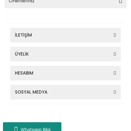
Önerileriniz
İLETİŞİM
ÜYELİK
HESABIM
SOSYAL MEDYA
Zigana Outdoor 2022 © Tüm Hakları Saklıdır. Kredi kartı bilgileriniz
256bit SSL sertifikası ile korunmaktadır.
Whatsapp Bilgi