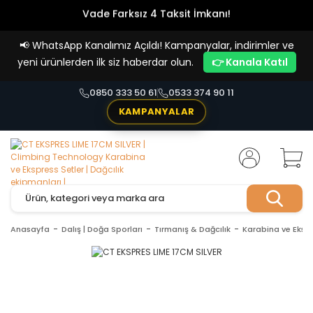
Vade Farksız 4 Taksit İmkanı!
📢
WhatsApp Kanalımız Açıldı! Kampanyalar, indirimler ve
yeni ürünlerden ilk siz haberdar olun.
👉 Kanala Katıl
0850 333 50 61
0533 374 90 11
KAMPANYALAR
Anasayfa
Dalış | Doğa Sporları
Tırmanış & Dağcılık
Karabina ve Ekspr