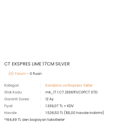
CT EKSPRES LIME 17CM SILVER
(0) Yorum
- 0 Puan
Kategori
Karabina ve Ekspress Setler
Stok Kodu
mk_17.1.CT.2E661FUC0PCT.STD
Garanti Süresi
12 Ay
Fiyat
1.339,07 TL + KDV
Havale
1.526,53 TL (%5,00 havale indirimi)
*164,49 TL den başlayan taksitlerle!