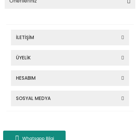
Önerileriniz
İLETİŞİM
ÜYELİK
HESABIM
SOSYAL MEDYA
Zigana Outdoor 2022 © Tüm Hakları Saklıdır. Kredi kartı bilgileriniz
256bit SSL sertifikası ile korunmaktadır.
Whatsapp Bilgi