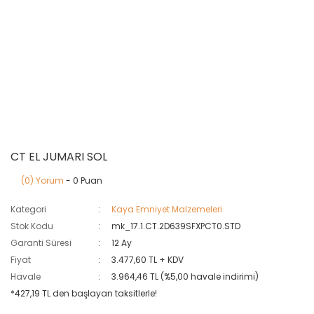
CT EL JUMARI SOL
(0) Yorum
- 0 Puan
Kategori
Kaya Emniyet Malzemeleri
Stok Kodu
mk_17.1.CT.2D639SFXPCT0.STD
Garanti Süresi
12 Ay
Fiyat
3.477,60 TL + KDV
Havale
3.964,46 TL (%5,00 havale indirimi)
*427,19 TL den başlayan taksitlerle!