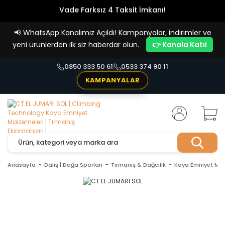
Vade Farksız 4 Taksit İmkanı!
📢
WhatsApp Kanalımız Açıldı! Kampanyalar, indirimler ve
yeni ürünlerden ilk siz haberdar olun.
👉 Kanala Katıl
0850 333 50 61
0533 374 90 11
KAMPANYALAR
Anasayfa
Dalış | Doğa Sporları
Tırmanış & Dağcılık
Kaya Emniyet Mal