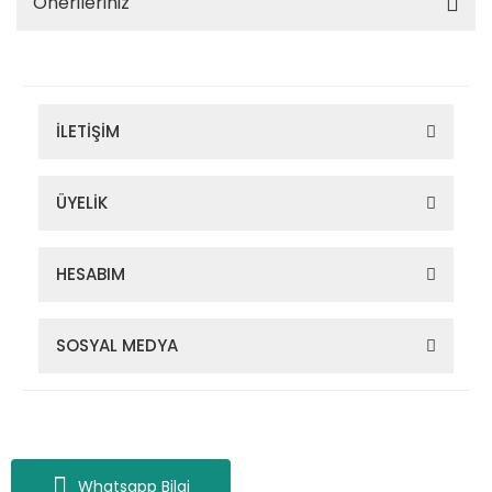
Önerileriniz
İLETİŞİM
ÜYELİK
HESABIM
SOSYAL MEDYA
Zigana Outdoor 2022 © Tüm Hakları Saklıdır. Kredi kartı bilgileriniz
256bit SSL sertifikası ile korunmaktadır.
Whatsapp Bilgi