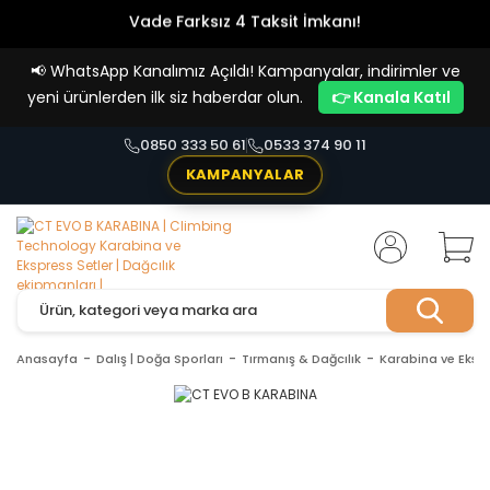
Vade Farksız 4 Taksit İmkanı!
📢
WhatsApp Kanalımız Açıldı! Kampanyalar, indirimler ve
yeni ürünlerden ilk siz haberdar olun.
👉 Kanala Katıl
0850 333 50 61
0533 374 90 11
KAMPANYALAR
Anasayfa
Dalış | Doğa Sporları
Tırmanış & Dağcılık
Karabina ve Ekspr