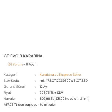
CT EVO B KARABINA
(0) Yorum
- 0 Puan
Kategori
Karabina ve Ekspress Setler
Stok Kodu
mk_17.1.CT.2C39300WBLCT.STD
Garanti Süresi
12 Ay
Fiyat
708,75 TL + KDV
Havale
807,98 TL (%5,00 havale indirimi)
*87,06 TL den başlayan taksitlerle!