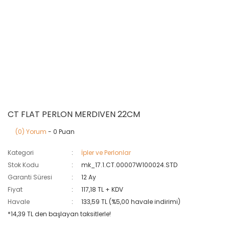
CT FLAT PERLON MERDIVEN 22CM
(0) Yorum
- 0 Puan
Kategori
İpler ve Perlonlar
Stok Kodu
mk_17.1.CT.00007W100024.STD
Garanti Süresi
12 Ay
Fiyat
117,18 TL + KDV
Havale
133,59 TL (%5,00 havale indirimi)
*14,39 TL den başlayan taksitlerle!