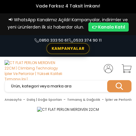
Vade Farksız 4 Taksit İmkanı!
📢
WhatsApp Kanalımız Açıldı! Kampanyalar, indirimler ve
yeni ürünlerden ilk siz haberdar olun.
👉 Kanala Katıl
0850 333 50 61
0533 374 90 11
KAMPANYALAR
Anasayfa
Dalış | Doğa Sporları
Tırmanış & Dağcılık
İpler ve Perlonlar