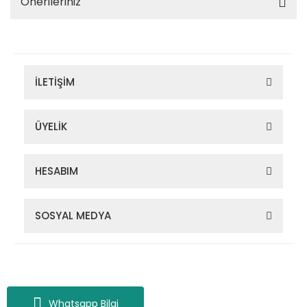
Önerileriniz
İLETİŞİM
ÜYELİK
HESABIM
SOSYAL MEDYA
Zigana Outdoor 2022 © Tüm Hakları Saklıdır. Kredi kartı bilgileriniz
256bit SSL sertifikası ile korunmaktadır.
Whatsapp Bilgi