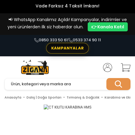
Vade Farksız 4 Taksit İmkanı!
📢
WhatsApp Kanalımız Açıldı! Kampanyalar, indirimler ve
yeni ürünlerden ilk siz haberdar olun.
👉 Kanala Katıl
0850 333 50 61
0533 374 90 11
KAMPANYALAR
Anasayfa
Dalış | Doğa Sporları
Tırmanış & Dağcılık
Karabina ve Ekspr