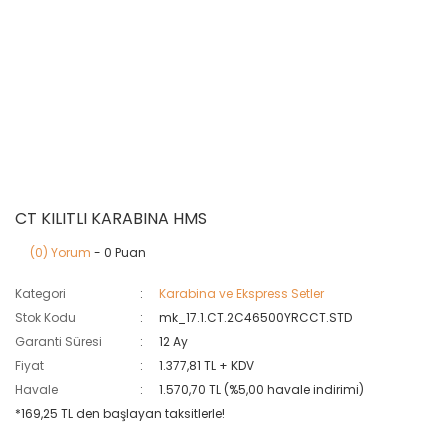
CT KILITLI KARABINA HMS
(0) Yorum
- 0 Puan
Kategori
Karabina ve Ekspress Setler
Stok Kodu
mk_17.1.CT.2C46500YRCCT.STD
Garanti Süresi
12 Ay
Fiyat
1.377,81 TL + KDV
Havale
1.570,70 TL (%5,00 havale indirimi)
*169,25 TL den başlayan taksitlerle!